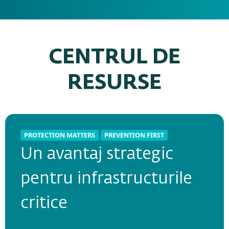
CENTRUL DE
RESURSE
PROTECTION MATTERS
PROTECTION MATTERS
PREVENTION FIRST
PREVENTION FIRST
Un avantaj strategic
Ransomware în 2026 -
pentru infrastructurile
ghid de securitate
critice
pentru IMM-uri