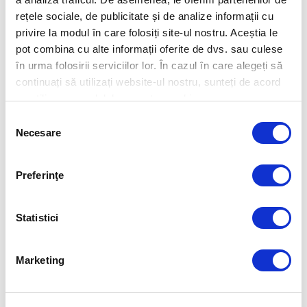
rețele sociale, de publicitate și de analize informații cu
privire la modul în care folosiți site-ul nostru. Aceștia le
pot combina cu alte informații oferite de dvs. sau culese
PROTECTION MATTERS
PREVENTION FIRST
în urma folosirii serviciilor lor. În cazul în care alegeți să
PROTECTION MATTERS
PREVENTION FIRST
Cum alegeți furnizorul
continuați să utilizați website-ul nostru, sunteți de acord
Ghid pentru dezvoltarea
cu utilizarea modulelor noastre cookie.
potrivit de servicii MDR
Selecția
unui business rezilient
Necesare
consimțământului
Preferinţe
Statistici
Marketing