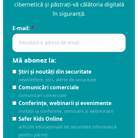
cibernetică și păstrați-vă călătoria digitală
în siguranță.
E-mail:
*
Mă abonez la:
Știri și noutăți din securitate
newslettere, știri, alerte de securitate
Comunicări comerciale
comunicari comerciale
Conferințe, webinarii și evenimente
invitații la conferințe, seminarii și webminarii
Safer Kids Online
articole educaționale de securitate informatică
pentru părinți