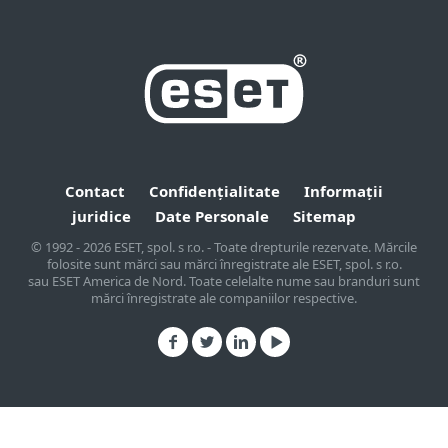
Contact
Confidențialitate
Informații
juridice
Date Personale
Sitemap
© 1992 - 2026 ESET, spol. s r.o. - Toate drepturile rezervate. Mărcile
folosite sunt mărci sau mărci înregistrate ale ESET, spol. s r.o.
sau ESET America de Nord. Toate celelalte nume sau branduri sunt
mărci înregistrate ale companiilor respective.