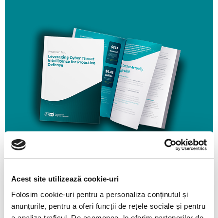
Acest site utilizează cookie-uri
Folosim cookie-uri pentru a personaliza conținutul și
AFLAȚI MAI MULTE
AFLAȚI MAI MULTE
anunțurile, pentru a oferi funcții de rețele sociale și pentru
a analiza traficul. De asemenea, le oferim partenerilor de