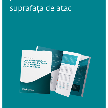
cibernetice - ghid
suprafața de atac
practic