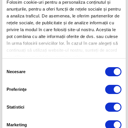
pentru infrastructurile
ghid de securitate
Folosim cookie-uri pentru a personaliza conținutul și
anunțurile, pentru a oferi funcții de rețele sociale și pentru
critice
pentru IMM-uri
a analiza traficul. De asemenea, le oferim partenerilor de
rețele sociale, de publicitate și de analize informații cu
privire la modul în care folosiți site-ul nostru. Aceștia le
pot combina cu alte informații oferite de dvs. sau culese
în urma folosirii serviciilor lor. În cazul în care alegeți să
continuați să utilizați website-ul nostru, sunteți de acord
cu utilizarea modulelor noastre cookie.
Selecția
Necesare
consimțământului
Preferinţe
Statistici
Marketing