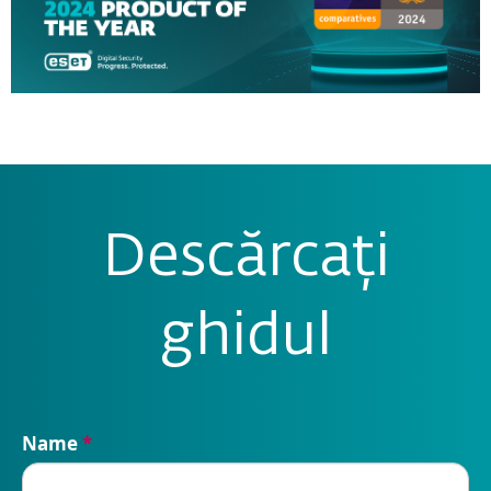
Descărcați
ghidul
Name
*