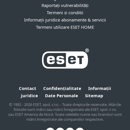
Raportați vulnerabilități
Termeni si conditii
Informații juridice abonamente & servicii
Termeni utilizare ESET HOME
Contact
Confidențialitate
Informații
juridice
Date Personale
Sitemap
© 1992 - 2026 ESET, spol. s r.o. - Toate drepturile rezervate. Mărcile
folosite sunt mărci sau mărci înregistrate ale ESET, spol. s r.o.
sau ESET America de Nord. Toate celelalte nume sau branduri sunt
mărci înregistrate ale companiilor respective.