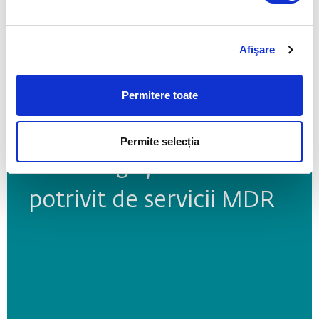
AFLAȚI MAI MULTE
Afişare
AFLAȚI MAI MULTE
Permitere toate
PROTECTION MATTERS
PREVENTION FIRST
Permite selecția
PROTECTION MATTERS
PREVENTION FIRST
Cum alegeți furnizorul
Ghid pentru dezvoltarea
potrivit de servicii MDR
unui business rezilient