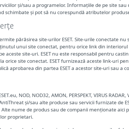
rviciilor și/sau a programelor. Informațiile de pe site sau
nd schimbate și pot să nu corespundă atributelor produsel
terțe
ermite părăsirea site-urilor ESET. Site-urile conectate nu 
inutul unui site conectat, pentru orice link din interioru
 pe aceste site-uri. ESET nu este responsabil pentru casti
a orice site conectat. ESET furnizează aceste link-uri pen
lică aprobarea din partea ESET a acestor site-uri sau a co
SET, ESET.eu, NOD, NOD32, AMON, PERSPEKT, VIRUS RADA
tiThreat și/sau alte produse sau servicii furnizate de E
T. Alte nume de produs sau de companii menționate aici po
or proprietari.