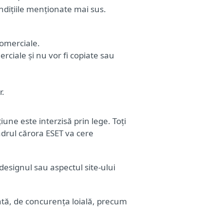
condițiile menționate mai sus.
comerciale.
ciale și nu vor fi copiate sau
r.
une este interzisă prin lege. Toți
 cadrul cărora ESET va cere
designul sau aspectul site-ului
rată, de concurența loială, precum