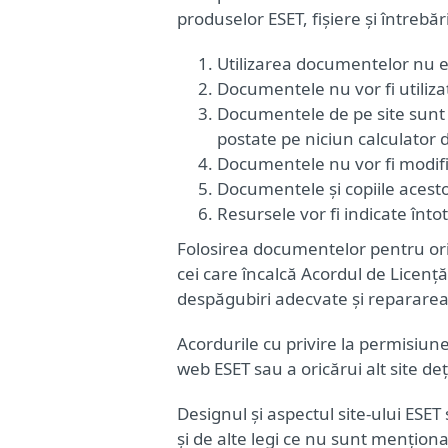
produselor ESET, fișiere și întrebăr
Utilizarea documentelor nu e
Documentele nu vor fi utilizat
Documentele de pe site sunt 
postate pe niciun calculator d
Documentele nu vor fi modifi
Documentele și copiile acestor
Resursele vor fi indicate înt
Folosirea documentelor pentru orica
cei care încalcă Acordul de Licență r
despăgubiri adecvate și repararea 
Acordurile cu privire la permisiun
web ESET sau a oricărui alt site deț
Designul și aspectul site-ului ESE
și de alte legi ce nu sunt menționat