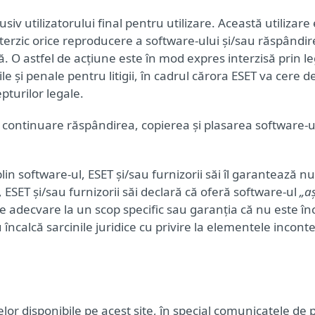
usiv utilizatorului final pentru utilizare. Această utilizar
 interzic orice reproducere a software-ului și/sau răspândi
 O astfel de acțiune este în mod expres interzisă prin leg
ivile și penale pentru litigii, în cadrul cărora ESET va cer
pturilor legale.
în continuare răspândirea, copierea și plasarea software-ulu
lin software-ul, ESET și/sau furnizorii săi îl garantează 
 ESET și/sau furnizorii săi declară că oferă software-ul
„a
e adecvare la un scop specific sau garanția că nu este încă
încalcă sarcinile juridice cu privire la elementele incont
or disponibile pe acest site, în special comunicatele de 