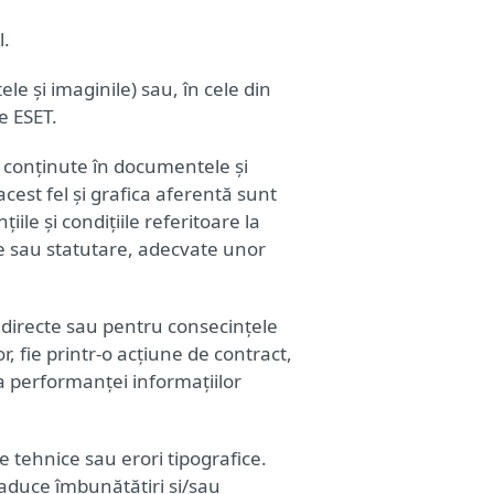
l.
ele și imaginile) sau, în cele din
e ESET.
lor conținute în documentele și
cest fel și grafica aferentă sunt
iile și condițiile referitoare la
ite sau statutare, adecvate unor
indirecte sau pentru consecințele
, fie printr-o acțiune de contract,
 a performanței informațiilor
e tehnice sau erori tipografice.
t aduce îmbunătățiri și/sau