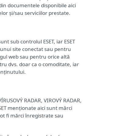
 din documentele disponibile aici
or și/sau serviciilor prestate.
sunt sub controlul ESET, iar ESET
l unui site conectat sau pentru
ngul web sau pentru orice altă
tru dvs. doar ca o comoditate, iar
nținutului.
R, VÍRUSOVÝ RADAR, VIROVÝ RADAR,
SET menționate aici sunt mărci
t fi mărci înregistrate sau