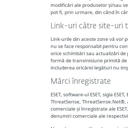
modificări ale produselor și/sau se
pot fi, prin urmare, din când în câ
Link-uri către site-uri 
Link-urile din aceste zone vă vor p
nu se face responsabil pentru conț
orice schimbări sau actualizări de
formă de transmisiune primită de l
includerea oricărei legături nu imp
Mărci înregistrate
ESET, software-ul ESET, sigla E
ThreatSense, ThreatSense.Net®, An
comerciale și înregistrate ale ESE
denumiri comerciale ale respectivil