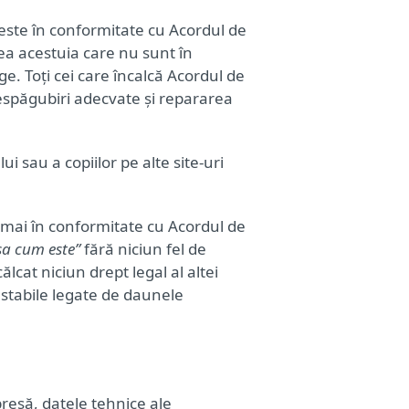
e este în conformitate cu Acordul de
rea acestuia care nu sunt în
e. Toți cei care încalcă Acordul de
e despăgubiri adecvate și repararea
i sau a copiilor pe alte site-uri
numai în conformitate cu Acordul de
șa cum este”
fără niciun fel de
lcat niciun drept legal al altei
estabile legate de daunele
presă, datele tehnice ale