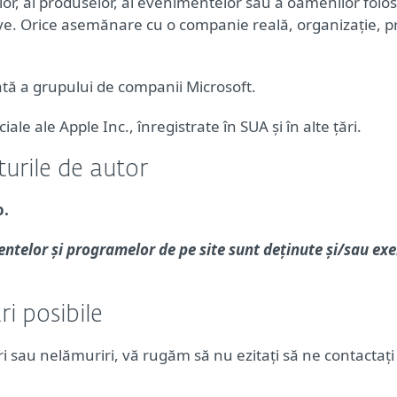
lor, al produselor, al evenimentelor sau a oamenilor folos
ctive. Orice asemănare cu o companie reală, organizație,
tă a grupului de companii Microsoft.
le ale Apple Inc., înregistrate în SUA și în alte țări.
turile de autor
o.
elor și programelor de pe site sunt deținute și/sau exerci
i posibile
bări sau nelămuriri, vă rugăm să nu ezitați să ne contacta