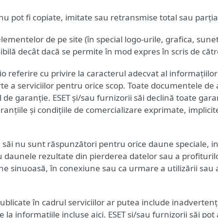
nu pot fi copiate, imitate sau retransmise total sau parția
 elementelor de pe site (în special logo-urile, grafica, sunet
ibilă decât dacă se permite în mod expres în scris de cătr
cio referire cu privire la caracterul adecvat al informații
te a serviciilor pentru orice scop. Toate documentele de a
 de garanție. ESET și/sau furnizorii săi declină toate garanț
aranțiile și condițiile de comercializare exprimate, implic
rii săi nu sunt răspunzători pentru orice daune speciale, 
daunele rezultate din pierderea datelor sau a profiturilor
iune sinuoasă, în conexiune sau ca urmare a utilizării sau
blicate în cadrul serviciilor ar putea include inadvertenț
 la informațiile incluse aici. ESET și/sau furnizorii săi po