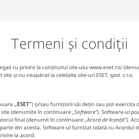
Termeni și condiții
gali cu privire la conținutul site-ului www.eset.ro/ (de
t site și nu neapărat la celelalte site-uri ESET, spol. s r.o.
tinuare
„ESET”
) și/sau furnizorii săi dețin sau pot exercita
t site (denumite în continuare
„Software”
). Software-ul po
zatorul final (denumit în continuare
„Acord de licență”
). Ac
arte din acesta. Software-ul furnizat odată cu Acordul de 
ivire la acord.