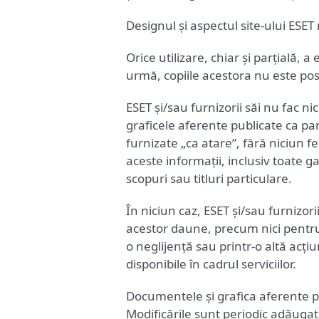
Designul și aspectul site-ului ESET 
Orice utilizare, chiar și parțială, a
urmă, copiile acestora nu este pos
ESET și/sau furnizorii săi nu fac ni
graficele aferente publicate ca par
furnizate „ca atare”, fără niciun fel
aceste informații, inclusiv toate g
scopuri sau titluri particulare.
În niciun caz, ESET și/sau furnizo
acestor daune, precum nici pentru 
o neglijență sau printr-o altă acț
disponibile în cadrul serviciilor.
Documentele și grafica aferente pu
Modificările sunt periodic adăugate