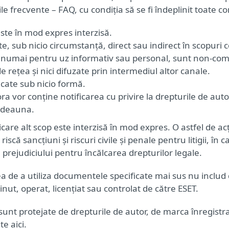
ile frecvente – FAQ, cu condiția să se fi îndeplinit toate 
ste în mod expres interzisă.
e, sub nicio circumstanță, direct sau indirect în scopuri 
numai pentru uz informativ sau personal, sunt non-comer
e rețea și nici difuzate prin intermediul altor canale.
cate sub nicio formă.
a vor conține notificarea cu privire la drepturile de auto
otdeauna.
re alt scop este interzisă în mod expres. O astfel de acți
iscă sancțiuni și riscuri civile și penale pentru litigii, în
prejudiciului pentru încălcarea drepturilor legale.
ea de a utiliza documentele specificate mai sus nu includ 
inut, operat, licențiat sau controlat de către ESET.
T sunt protejate de drepturile de autor, de marca înregist
e aici.