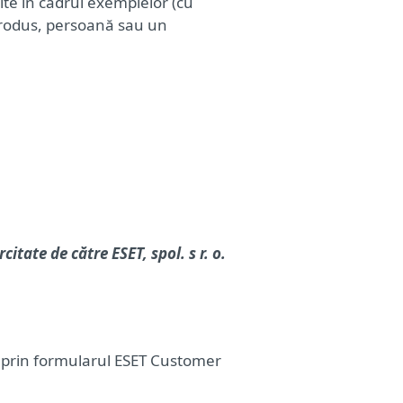
ite în cadrul exemplelor (cu
 produs, persoană sau un
tate de către ESET, spol. s r. o.
ți prin formularul ESET Customer