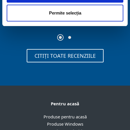
Koby Haviv, CTO, Colegiul Shenkar de Inginerie și
Praveen H.K., client business ESET
India
Permite selecția
Design
,
Israel
CITIȚI TOATE RECENZIILE
Pentru acasă
Produse pentru acasă
Produse Windows