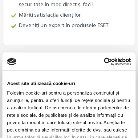
securitate în mod direct și facil
Măriți satisfacția clienților
Deveniți un expert în produsele ESET
Acest site utilizează cookie-uri
Folosim cookie-uri pentru a personaliza conținutul și
ESET Micro Updates
anunțurile, pentru a oferi funcții de rețele sociale și pentru
a analiza traficul. De asemenea, le oferim partenerilor de
Actualizări foarte mici de la 250 la 500
rețele sociale, de publicitate și de analize informații cu
kilobytes pe săptămână
privire la modul în care folosiți site-ul nostru. Aceștia le
pot combina cu alte informații oferite de dvs. sau culese
Distribuite odată pe săptămână
în urma folosirii serviciilor lor. În cazul în care alegeți să