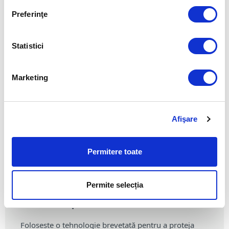
Aliniere la cerințele de conformitate
Preferinţe
Criptare perfectă
Statistici
VEDEȚI OPȚIUNILE DISPONIBILE
Marketing
Afişare
Explorați caracteristicile ESET
Permitere toate
Endpoint Encryption
Permite selecția
Validat complet
Folosește o tehnologie brevetată pentru a proteja