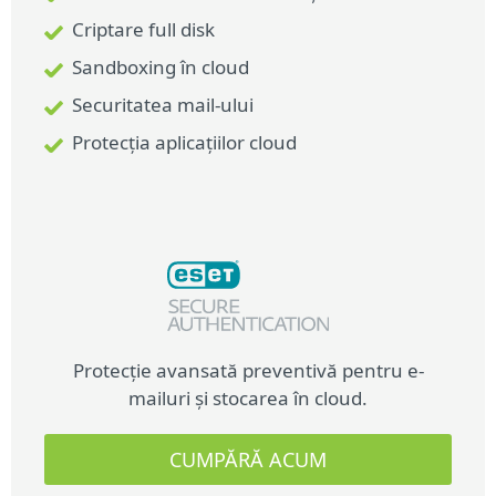
Criptarea fișierelor și folderelor
Criptare full disk
Criptarea discurilor virtuale și arhivelor
Sandboxing în cloud
Management centralizat
Securitatea mail-ului
Protecția aplicațiilor cloud
Protecție avansată preventivă pentru e-
mailuri și stocarea în cloud.
CUMPĂRĂ ACUM