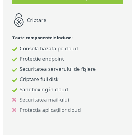
Criptare
Criptare
Toate componentele incluse:
Toate componentele incluse:
Consolă bazată pe cloud
Consolă bazată pe cloud
Protecție endpoint
Protecție endpoint
Securitatea serverului de fișiere
Securitatea serverului de fișiere
Criptare full disk
Criptare full disk
Sandboxing în cloud
Sandboxing în cloud
Securitatea mail-ului
Securitatea mail-ului
Protecția aplicațiilor cloud
Protecția aplicațiilor cloud
Detecție Endpoint & Răspuns