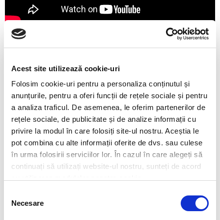
Descărcați prezentarea generală a produsului
Acest site utilizează cookie-uri
Protecția identității și a datelor
Folosim cookie-uri pentru a personaliza conținutul și
ESET Endpoint Encryption
anunțurile, pentru a oferi funcții de rețele sociale și pentru
a analiza traficul. De asemenea, le oferim partenerilor de
rețele sociale, de publicitate și de analize informații cu
O soluție de criptare autonomă, ușor de utilizat,
privire la modul în care folosiți site-ul nostru. Aceștia le
care oferă control complet de la distanță
pot combina cu alte informații oferite de dvs. sau culese
asupra cheilor de criptare a stațiilor endpoint și
în urma folosirii serviciilor lor. În cazul în care alegeți să
control asupra politicii de securitate pentru
continuați să utilizați website-ul nostru, sunteți de acord
fișierele aflate pe hard disk, dispozitive portabile
cu utilizarea modulelor noastre cookie.
și e-mailuri. Aduce:
Selecția
Necesare
consimțământului
Zero breșe de date