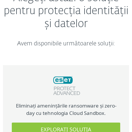
pentru protecția identității
și datelor
Avem disponibile următoarele soluții:
Protecție endpoint multistratificată și aplicații
Eliminați amenințările ransomware și zero-
day cu tehnologia Cloud Sandbox.
cloud securizate
EXPLORAȚI SOLUȚIA
EXPLORAȚI SOLUȚIA