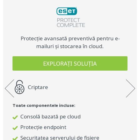
Protecție avansată preventivă pentru e-
mailuri și stocarea în cloud.
Protecție avansată preventivă pentru e-
mailuri și stocarea în cloud.
EXPLORAȚI SOLUȚIA
CUMPĂRĂ ACUM
Criptare
Criptare
Toate componentele incluse:
Consolă bazată pe cloud
Criptare full disk
Protecție endpoint
Criptarea mediilor amovibile
Securitatea serverului de fișiere