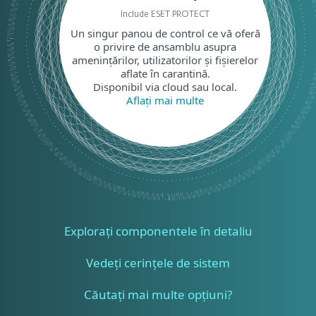
Include ESET PROTECT
Un singur panou de control ce vă oferă
o privire de ansamblu asupra
amenințărilor, utilizatorilor și fișierelor
aflate în carantină.
Disponibil via cloud sau local.
Aflați mai multe
Explorați componentele în detaliu
Vedeți cerințele de sistem
Căutați mai multe opțiuni?