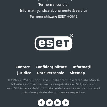
Termeni si conditii
Informații juridice abonamente & servicii
Termeni utilizare ESET HOME
Contact
Confidențialitate
Informații
juridice
Date Personale
Sitemap
© 1992 - 2026 ESET, spol. s r.o. - Toate drepturile rezervate. Mărcile
folosite sunt mărci sau mărci înregistrate ale ESET, spol. s r.o.
sau ESET America de Nord. Toate celelalte nume sau branduri sunt
mărci înregistrate ale companiilor respective.