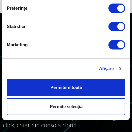
Preferinţe
Statistici
Începeți de aici
Marketing
CUMPĂRAȚI ONLINE
TESTAȚI ÎNAINTE
Afişare
CONTACTAȚI ECHIPA DE VÂNZĂRI
Permitere toate
ESET PROTECT Entry
Permite selecția
Protecție pe mai multe nivele pentru afacerea
dvs., cu implementare simplă dintr-un singur
click, chiar din consola cloud.