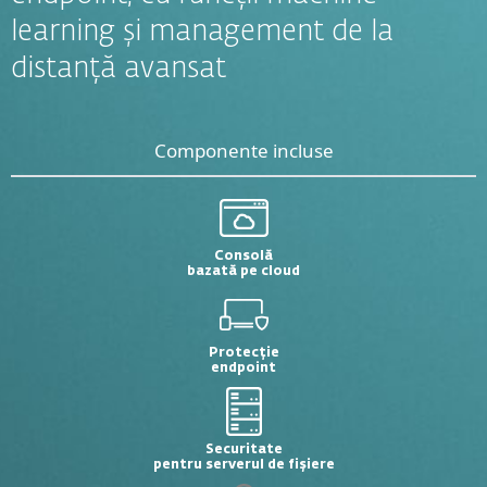
learning și management de la
distanță avansat
Componente incluse
Consolă
bazată pe cloud
Protecție
endpoint
Securitate
pentru serverul de fișiere