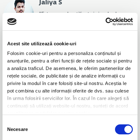
Jaliya S
"Este ușor de utilizat și simplu de
înțeles: are funcții ușor de gestionat,
de instalat, configurat și actualizat."
Citiți review-ul complet
Acest site utilizează cookie-uri
Jen D
Folosim cookie-uri pentru a personaliza conținutul și
anunțurile, pentru a oferi funcții de rețele sociale și pentru
"Îmi place modul în care ne ajută la
a analiza traficul. De asemenea, le oferim partenerilor de
detecția elementelor care ne
rețele sociale, de publicitate și de analize informații cu
încetinesc sistemele. În acest fel,
privire la modul în care folosiți site-ul nostru. Aceștia le
sporește securitatea sistemelor."
pot combina cu alte informații oferite de dvs. sau culese
Citiți review-ul complet
în urma folosirii serviciilor lor. În cazul în care alegeți să
continuați să utilizați website-ul nostru, sunteți de acord
cu utilizarea modulelor noastre cookie.
Pe baza recenziilor clienților, prin
sondaje G2 Crowd
care au
solicitat clienților business ESET să își evalueze experiențele cu
Selecția
ESET Endpoint Security.
Necesare
consimțământului