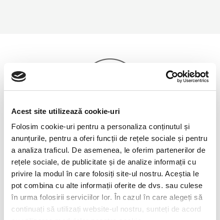
Acest site utilizează cookie-uri
Folosim cookie-uri pentru a personaliza conținutul și
Alături de dumneavoastră în
anunțurile, pentru a oferi funcții de rețele sociale și pentru
toată lumea
a analiza traficul. De asemenea, le oferim partenerilor de
rețele sociale, de publicitate și de analize informații cu
ESET este localizat în Bratislava, Slovacia și are
privire la modul în care folosiți site-ul nostru. Aceștia le
birouri regionale în America de Nord, America de
pot combina cu alte informații oferite de dvs. sau culese
Sud, Europa și Asia, având echipe de vânzări în
în urma folosirii serviciilor lor. În cazul în care alegeți să
peste 202 de țări și teritorii în toată lumea.
continuați să utilizați website-ul nostru, sunteți de acord