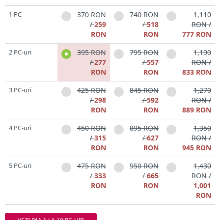
1 PC
370 RON
740 RON
1,110
/
259
/
518
RON /
RON
RON
777 RON
2 PC-uri
395 RON
795 RON
1,190
/
277
/
557
RON /
RON
RON
833 RON
3 PC-uri
425 RON
845 RON
1,270
/
298
/
592
RON /
RON
RON
889 RON
4 PC-uri
450 RON
895 RON
1,350
/
315
/
627
RON /
RON
RON
945 RON
5 PC-uri
475 RON
950 RON
1,430
/
333
/
665
RON /
RON
RON
1,001
RON