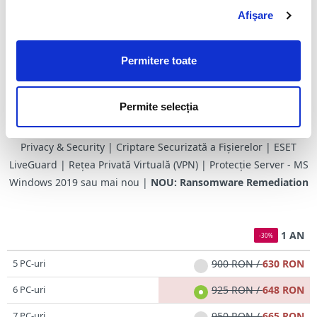
Conține:
ESET Small Business Security
Afişare
VEZI RECENZIE VIDEO
Safe Server | Anti-Virus | Anti-Spyware | Anti-Phishing | Anti-
Permitere toate
Spam | Anti-Script | Anti-Theft | Anti-Botnet | Exploit Blocker |
Scanare Cloud | Ransomware Shield | Intel® Threat Detection
Permite selecția
Technology | Firewall | Protecție Online Banking | Safe
Browsing | Protecție Webcam | Network Inspector | Browser
Privacy & Security | Criptare Securizată a Fișierelor | ESET
LiveGuard | Rețea Privată Virtuală (VPN) | Protecție Server - MS
Windows 2019 sau mai nou |
NOU: Ransomware Remediation
1 AN
-30%
5 PC-uri
900 RON /
630 RON
6 PC-uri
925 RON /
648 RON
7 PC-uri
950 RON /
665 RON