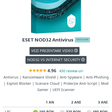
ESET NOD32 Antivirus
EDIȚIA 2026
VEZI PREZENTARE VIDEO
NOD32 VS INTERNET SECURITY
4.96
450 review-uri
Antivirus | Ransomware Shield | Anti-Spyware | Anti-Phishing
| Exploit Blocker | Scanare Cloud | Protecție Anti-Script | Mod
Gamer | UEFI Scanner
1 AN
2 ANI
3 ANI
1 PC
160 RON
320 RON
480 RON