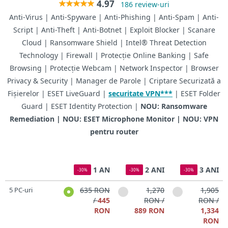
4.97
186 review-uri
Anti-Virus | Anti-Spyware | Anti-Phishing | Anti-Spam | Anti-
Script | Anti-Theft | Anti-Botnet | Exploit Blocker | Scanare
Cloud | Ransomware Shield | Intel® Threat Detection
Technology | Firewall | Protecție Online Banking | Safe
Browsing | Protecție Webcam | Network Inspector | Browser
Privacy & Security | Manager de Parole | Criptare Securizată a
Fișierelor | ESET LiveGuard |
securitate VPN***
| ESET Folder
Guard | ESET Identity Protection |
NOU: Ransomware
Remediation | NOU: ESET Microphone Monitor | NOU: VPN
pentru router
1 AN
2 ANI
3 ANI
-30%
-30%
-30%
5 PC-uri
635 RON
1,270
1,905
/
445
RON /
RON /
RON
889 RON
1,334
RON