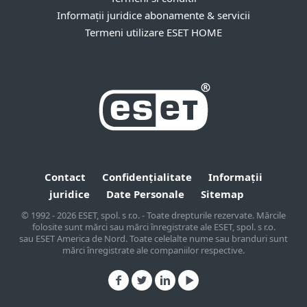
Informații juridice abonamente & servicii
Termeni utilizare ESET HOME
Contact
Confidențialitate
Informații
juridice
Date Personale
Sitemap
© 1992 - 2026 ESET, spol. s r.o. - Toate drepturile rezervate. Mărcile
folosite sunt mărci sau mărci înregistrate ale ESET, spol. s r.o.
sau ESET America de Nord. Toate celelalte nume sau branduri sunt
mărci înregistrate ale companiilor respective.