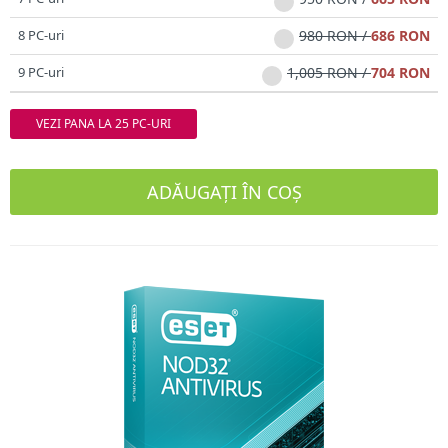
8 PC-uri
980 RON /
686 RON
9 PC-uri
1,005 RON /
704 RON
VEZI PANA LA 25 PC-URI