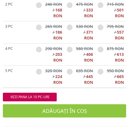
2 PC
240 RON
475 RON
715 RON
/
168
/
333
/
501
RON
RON
RON
3 PC
265 RON
530 RON
795 RON
/
186
/
371
/
557
RON
RON
RON
4 PC
290 RON
580 RON
875 RON
/
203
/
406
/
613
RON
RON
RON
5 PC
320 RON
635 RON
950 RON
/
224
/
445
/
665
RON
RON
RON
VEZI PANA LA 10 PC-URI