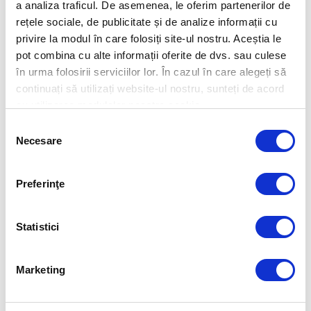
a analiza traficul. De asemenea, le oferim partenerilor de
rețele sociale, de publicitate și de analize informații cu
privire la modul în care folosiți site-ul nostru. Aceștia le
pot combina cu alte informații oferite de dvs. sau culese
în urma folosirii serviciilor lor. În cazul în care alegeți să
continuați să utilizați website-ul nostru, sunteți de acord
cu utilizarea modulelor noastre cookie.
Selecția
Necesare
consimțământului
Preferinţe
Statistici
Marketing
ESET Small Business Security
NOU-Pachet pentru IMM-uri - Protecție: PC, Mac, Android, Windows Server 2019 sau mai nou