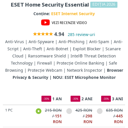
EDIȚIA 2026
ESET Home Security Essential
Conține:
ESET Internet Security
VEZI RECENZIE VIDEO
4.94
285 review-uri
Anti-Virus | Anti-Spyware | Anti-Phishing | Anti-Spam | Anti-
Script | Anti-Theft | Anti-Botnet | Exploit Blocker | Scanare
Cloud | Ransomware Shield | Intel® Threat Detection
Technology | Firewall | Protecție Online Banking | Safe
Browsing | Protecție Webcam | Network Inspector |
Browser
Privacy & Security | NOU: ESET Microphone Monitor
1 AN
2 ANI
3 ANI
-30%
-30%
-30%
1 PC
215 RON
425 RON
635 RON
/
151
/
298
/
445
RON
RON
RON