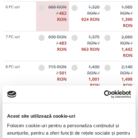
6 PC-uri
660 RON
1,320
1,985
/
462
RON /
RON /
RON
924 RON
1,390
RON
7 PC-uri
690 RON
1,375
2,060
/
483
RON /
RON /
RON
963 RON
1,442
RON
8 PC-uri
715 RON
1,430
2,140
/
501
RON /
RON /
RON
1,001
1,498
RON
RON
9 PC-uri
740 RON
1,480
2,220
/
518
RON /
RON /
RON
1,036
1,554
RON
RON
Acest site utilizează cookie-uri
Folosim cookie-uri pentru a personaliza conținutul și
anunțurile, pentru a oferi funcții de rețele sociale și pentru