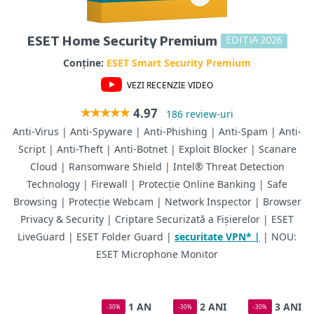
EDIȚIA 2026
ESET Home Security Premium
Conține:
ESET Smart Security Premium
VEZI RECENZIE VIDEO
4.97
186 review-uri
Anti-Virus | Anti-Spyware | Anti-Phishing | Anti-Spam | Anti-
Script | Anti-Theft | Anti-Botnet | Exploit Blocker | Scanare
Cloud | Ransomware Shield | Intel® Threat Detection
Technology | Firewall | Protecție Online Banking | Safe
Browsing | Protecție Webcam | Network Inspector | Browser
Privacy & Security | Criptare Securizată a Fișierelor | ESET
LiveGuard | ESET Folder Guard |
securitate VPN* |
| NOU:
ESET Microphone Monitor
1 AN
2 ANI
3 ANI
-30%
-30%
-30%