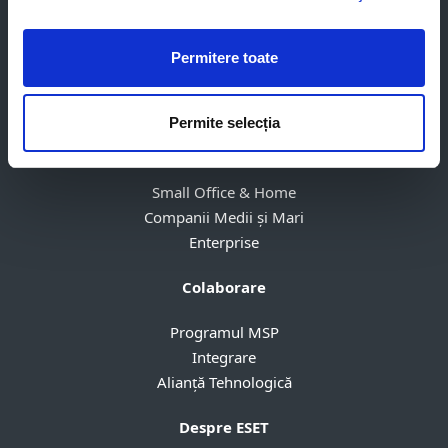
Server Security
Remote Management
Parteneriat cu ESET
Permitere toate
Abonare
Dezabonare
Permite selecția
Infrastructură
Small Office & Home
Companii Medii și Mari
Enterprise
Colaborare
Programul MSP
Integrare
Alianță Tehnologică
Despre ESET