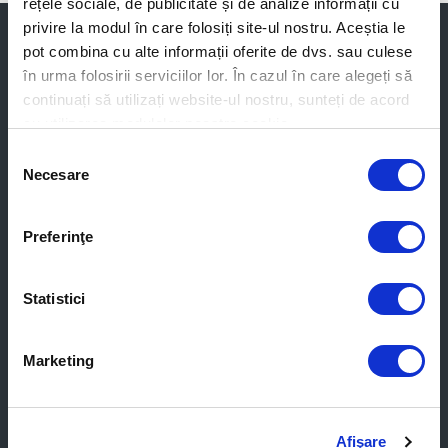
rețele sociale, de publicitate și de analize informații cu
privire la modul în care folosiți site-ul nostru. Aceștia le
pot combina cu alte informații oferite de dvs. sau culese
Pentru acasă
în urma folosirii serviciilor lor. În cazul în care alegeți să
continuați să utilizați website-ul nostru, sunteți de acord
Produse pentru acasă
cu utilizarea modulelor noastre cookie.
Produse Windows
Selecția
Produse Android
Necesare
consimțământului
Download Gratuit Trial
Online Scanner
Link Checker
Preferinţe
Generator Parole
Abonare
Statistici
Dezabonare
Pentru business
Marketing
Produse Business
Endpoint Security
Afişare