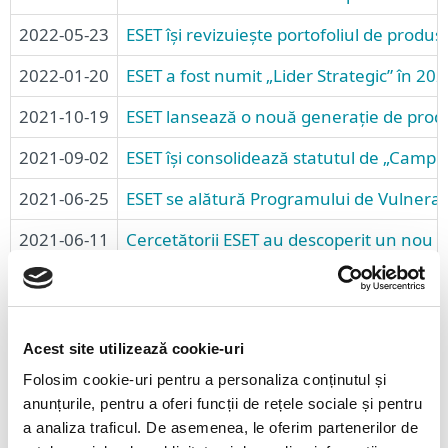
2022-05-23
ESET își revizuiește portofoliul de produse
2022-01-20
ESET a fost numit „Lider Strategic” în 2
2021-10-19
ESET lansează o nouă generație de produse
2021-09-02
ESET își consolidează statutul de „Campi
2021-06-25
ESET se alătură Programului de Vulnerabi
2021-06-11
Cercetătorii ESET au descoperit un nou gr
2021-06-09
Cercetătorii ESET dezvăluie cea mai rece
Acest site utilizează cookie-uri
‹
1
2
3
4
5
6
›
Folosim cookie-uri pentru a personaliza conținutul și
anunțurile, pentru a oferi funcții de rețele sociale și pentru
a analiza traficul. De asemenea, le oferim partenerilor de