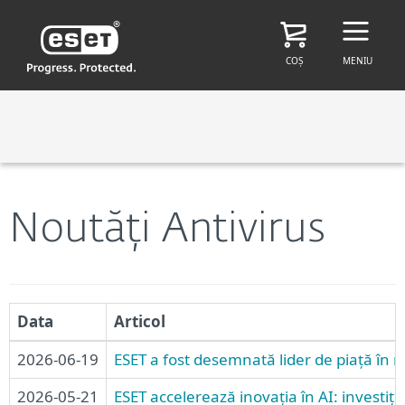
COȘ
MENIU
Noutăți Antivirus
Data
Articol
2026-06-19
ESET a fost desemnată lider de piață î
2026-05-21
ESET accelerează inovația în AI: investiț