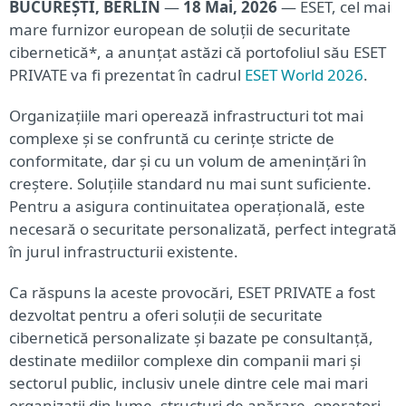
BUCUREȘTI, BERLIN
—
18 Mai, 2026
—
ESET
, cel mai
mare furnizor european de soluții de securitate
cibernetică*, a anunțat astăzi că portofoliul său ESET
PRIVATE va fi prezentat în cadrul
ESET World 2026
.
Organizațiile mari operează infrastructuri tot mai
complexe și se confruntă cu cerințe stricte de
conformitate, dar și cu un volum de amenințări în
creștere. Soluțiile standard nu mai sunt suficiente.
Pentru a asigura continuitatea operațională, este
necesară o securitate personalizată, perfect integrată
în jurul infrastructurii existente.
Ca răspuns la aceste provocări, ESET PRIVATE a fost
dezvoltat pentru a oferi soluții de securitate
cibernetică personalizate și bazate pe consultanță,
destinate mediilor complexe din companii mari și
sectorul public, inclusiv unele dintre cele mai mari
organizații din lume, structuri de apărare, operatori