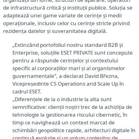
de infrastructură critică și instituții publice. Soluția se
adaptează unei game variate de cerințe și medii
operaționale, inclusiv celor cu cerințe stricte privind
rezidența datelor și suveranitatea digitală.
„Extinzând portofoliul nostru standard B2B și
Enterprise, soluțiile ESET PRIVATE sunt concepute
pentru a răspunde cerințelor și contextului
specific al corporațiilor mari și al organismelor
guvernamentale”, a declarat David Března,
Vicepreședinte CS Operations and Scale Up în
cadrul ESET.
„Diferențele de la o industrie la alta sunt
semnificative: clienții noștri trec de la achiziția de
tehnologie la gestionarea riscului cibernetic, în
timp ce navighează un context marcat de
schimbări geopolitice rapide, arhitecturi digitale în
continuă evoluție și un volum copleșitor de