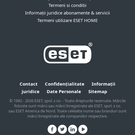
Termeni si conditii
Informații juridice abonamente & servicii
Termeni utilizare ESET HOME
Contact
Confidențialitate
Informații
juridice
Date Personale
Sitemap
© 1992 - 2026 ESET, spol. s r.o. - Toate drepturile rezervate. Mărcile
folosite sunt mărci sau mărci înregistrate ale ESET, spol. s r.o.
sau ESET America de Nord. Toate celelalte nume sau branduri sunt
mărci înregistrate ale companiilor respective.