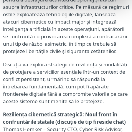
asupra infrastructurilor critice. Pe măsură ce regimuri
ostile exploatează tehnologiile digitale, lansează
atacuri cibernetice cu impact major și integrează
inteligența artificială în aceste operațiuni, apărătorii
se confruntă cu provocarea complexă a contracarării
unui tip de război asimetric, în timp ce trebuie să
protejeze libertățile civile și siguranța cetățenilor.
Discuția va explora strategii de reziliență și modalități
de protejare a serviciilor esențiale într-un context de
conflict persistent, urmărind să răspundă la
întrebarea fundamentală: cum pot fi apărate
frontierele digitale fără a compromite valorile pe care
aceste sisteme sunt menite să le protejeze.
Reziliența cibernetică strategică: Noul front în
confruntările statale (discuție de tip fireside chat)
Thomas Hemker – Security CTO, Cyber Risk Advisor,