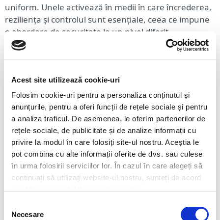
uniform. Unele activează în medii în care încrederea,
reziliența și controlul sunt esențiale, ceea ce impune
o abordare de securitate la un nivel diferit.
Cum pot fi securizate sistemele care operează în
medii restricționate și autonome?
Patrik Pliesovsky – Director of Delivery and
Acest site utilizează cookie-uri
Deployment, ESET
Folosim cookie-uri pentru a personaliza conținutul și
anunțurile, pentru a oferi funcții de rețele sociale și pentru
Securizarea sistemelor care funcționează în medii
a analiza traficul. De asemenea, le oferim partenerilor de
restricționate ridică provocări fără precedent, mai
rețele sociale, de publicitate și de analize informații cu
ales în contextul în care agenții autonomi bazați pe AI
privire la modul în care folosiți site-ul nostru. Aceștia le
devin tot mai capabili să ia decizii independente, fără
pot combina cu alte informații oferite de dvs. sau culese
intervenție umană. Sesiunea analizează aspectele
în urma folosirii serviciilor lor. În cazul în care alegeți să
critice ale proiectării arhitecturilor de securitate
continuați să utilizați website-ul nostru, sunteți de acord
cibernetică pentru sisteme autonome și izolate.
cu utilizarea modulelor noastre cookie.
Discuția se concentrează pe echilibrul dintre
Selecția
autonomia operațională și controalele de securitate
Necesare
consimțământului