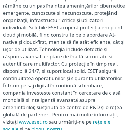
rămâne cu un pas înaintea amenințărilor cibernetice
emergente, cunoscute și necunoscute, protejând
organizații, infrastructuri critice și utilizatori
individuali. Soluțiile ESET acoperă protecția endpoint,
cloud și mobilă, fiind construite pe o abordare AI-
native și cloud-first, menite să fie atât eficiente, cât și
ușor de utilizat. Tehnologia include detecție și
răspuns avansat, criptare de înaltă securitate și
autentificare multifactor. Cu protecție în timp real,
disponibilă 24/7, și suport local solid, ESET asigură
continuitatea operațiunilor și siguranța utilizatorilor.
Într-un peisaj digital în continuă schimbare,
compania investește constant în cercetare de clasă
mondială și inteligență avansată asupra
amenințărilor, susținută de centre de R&D și o rețea
globală de parteneri. Pentru mai multe informații,
vizitați
www.eset.ro
sau urmăriți-ne pe
rețelele
sociale
și pe
blogul nostru
.