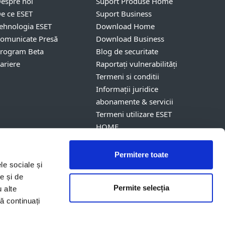
espre noi
Suport Produse Home
e ce ESET
Suport Business
ehnologia ESET
Download Home
omunicate Presă
Download Business
rogram Beta
Blog de securitate
ariere
Raportați vulnerabilități
Termeni si conditii
Informații juridice
abonamente & servicii
Termeni utilizare ESET
HOME
Permitere toate
le sociale și
e și de
p
Permite selecția
u alte
rate ale ESET, spol. s r.o.
să continuați
respective.