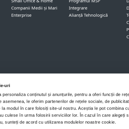
Small Office & Home
Programul MSP
D
Companii Medii și Mari
Integrare
D
Enterprise
Alianță Tehnologică
T
C
P
C
ie-uri
personaliza conținutul și anunțurile, pentru a oferi funcții de rețe
De asemenea, le oferim partenerilor de rețele sociale, de publicitat
țialitate
Informații juridice
Date Personale
Sitema
e la modul în care folosiți site-ul nostru. Aceștia le pot combina c
 r.o. - Toate drepturile rezervate. Mărcile folosite sunt mărci sau mărci înregist
au culese în urma folosirii serviciilor lor. În cazul în care alegeți 
 Toate celelalte nume sau branduri sunt mărci înregistrate ale companiilor 
tru, sunteți de acord cu utilizarea modulelor noastre cookie.