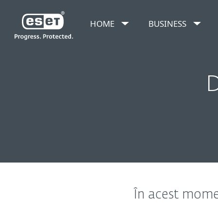
HOME
BUSINESS
Download Versiuni Beta
D
În acest momen