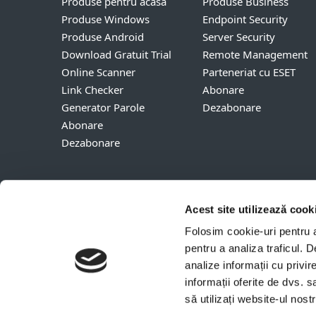
Produse pentru acasă
Produse Business
Produse Windows
Endpoint Security
Produse Android
Server Security
Download Gratuit Trial
Remote Management
Online Scanner
Parteneriat cu ESET
Link Checker
Abonare
Generator Parole
Dezabonare
Abonare
Dezabonare
Acest site utilizează cook
Folosim cookie-uri pentru a 
pentru a analiza traficul. 
Contact
Confiden
analize informații cu privir
© 1992 - 2026 ESET, spol. s
informații oferite de dvs. s
sau ESET America de Nord.
să utilizați website-ul nos