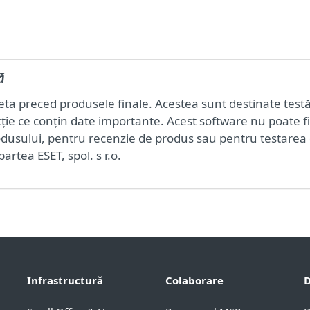
ă
eta preced produsele finale. Acestea sunt destinate testăr
ie ce conțin date importante. Acest software nu poate fi 
dusului, pentru recenzie de produs sau pentru testarea 
partea ESET, spol. s r.o.
Infrastructură
Colaborare
D