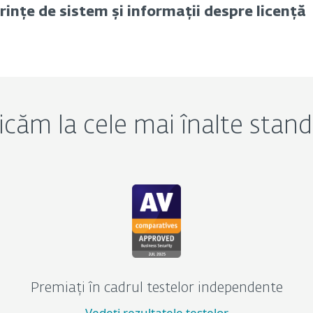
rințe de sistem și informații despre licență
dicăm la cele mai înalte stand
Premiați în cadrul testelor independente
Vedeți rezultatele testelor