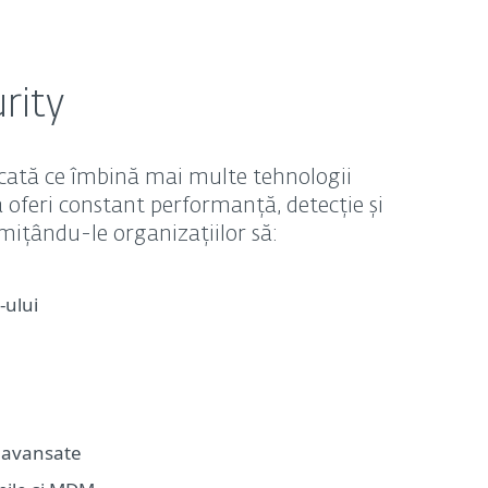
rity
icată ce îmbină mai multe tehnologii
 oferi constant performanță, detecție și
rmițându-le organizațiilor să:
-ului
 avansate