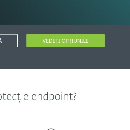
Ă
VEDEȚI OPȚIUNILE
rotecție endpoint?