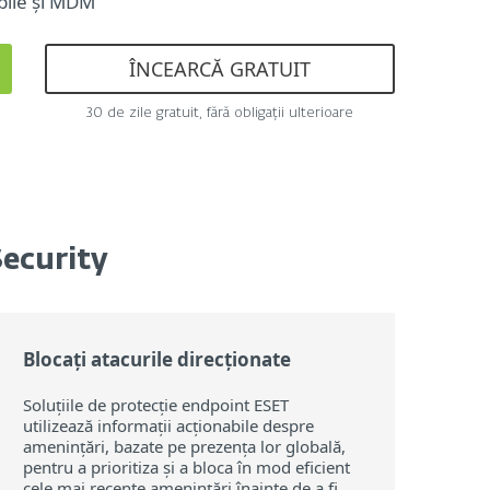
obile și MDM
ÎNCEARCĂ GRATUIT
30 de zile gratuit, fără obligații ulterioare
Security
Blocați atacurile direcționate
Soluțiile de protecție endpoint ESET
utilizează informații acționabile despre
amenințări, bazate pe prezența lor globală,
pentru a prioritiza și a bloca în mod eficient
cele mai recente amenințări înainte de a fi