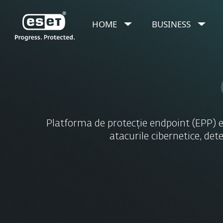
HOME
BUSINESS
ESET Endpoint Pro
Pentru business
Platforma de protecție endpoint (EPP) e
atacurile cibernetice, det