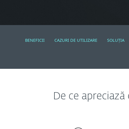
BENEFICII
CAZURI DE UTILIZARE
SOLUŢIA
De ce apreciază c