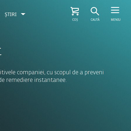
ȘTIRI
COȘ
CAUTĂ
MENIU
VEDEȚI OPȚIUNILE
ÎNCEARCĂ GRATUIT
t
tivele companiei, cu scopul de a preveni
i de remediere instantanee.