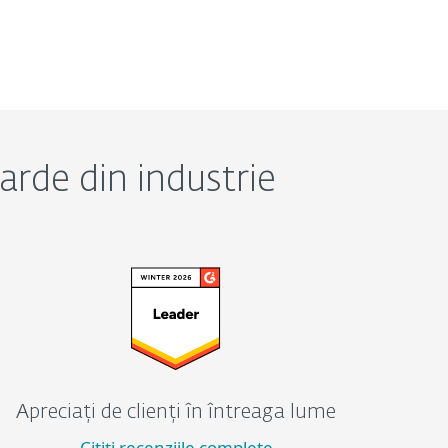
arde din industrie
Apreciați de clienți în întreaga lume
Citiți recenziile complete