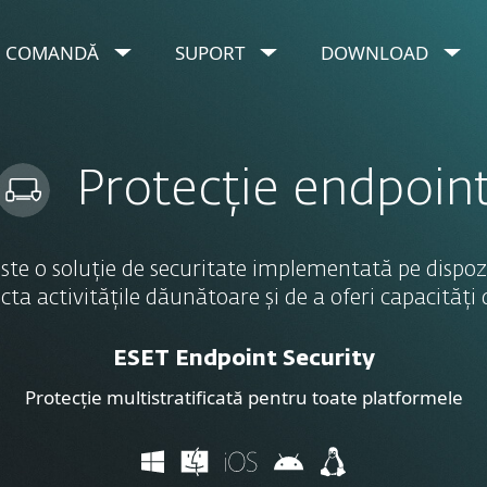
COMANDĂ
SUPORT
DOWNLOAD
tection
Protecție endpoin
ste o soluție de securitate implementată pe dispozi
ecta activitățile dăunătoare și de a oferi capacităț
ESET Endpoint Security
Protecție multistratificată pentru toate platformele