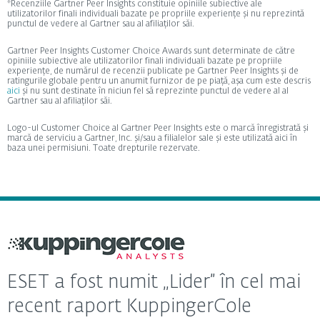
*Recenziile Gartner Peer Insights constituie opiniile subiective ale
utilizatorilor finali individuali bazate pe propriile experiențe și nu reprezintă
punctul de vedere al Gartner sau al afiliaților săi.
Gartner Peer Insights Customer Choice Awards sunt determinate de către
opiniile subiective ale utilizatorilor finali individuali bazate pe propriile
experiențe, de numărul de recenzii publicate pe Gartner Peer Insights și de
ratingurile globale pentru un anumit furnizor de pe piață, așa cum este descris
aici
și nu sunt destinate în niciun fel să reprezinte punctul de vedere al al
Gartner sau al afiliaților săi.
Logo-ul Customer Choice al Gartner Peer Insights este o marcă înregistrată și
marcă de serviciu a Gartner, Inc. și/sau a filialelor sale și este utilizată aici în
baza unei permisiuni. Toate drepturile rezervate.
ESET a fost numit „Lider” în cel mai
recent raport KuppingerCole