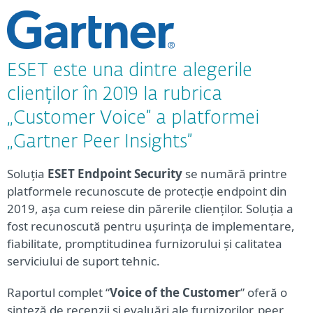
funcționează soluțiile ESET, pe baza
cercetărilor efectuate de către
analiști
ESET este una dintre alegerile
clienților în 2019 la rubrica
„Customer Voice” a platformei
„Gartner Peer Insights”
Soluția
ESET Endpoint Security
se numără printre
platformele recunoscute de protecție endpoint din
2019, așa cum reiese din părerile clienților. Soluția a
fost recunoscută pentru ușurința de implementare,
fiabilitate, promptitudinea furnizorului și calitatea
serviciului de suport tehnic.
Raportul complet “
Voice of the Customer
” oferă o
sinteză de recenzii și evaluări ale furnizorilor, peer