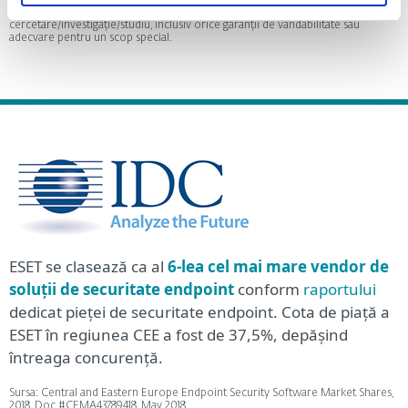
companiei Gartner şi nu ar trebui interpretate ca situaţii de fapt. Gartner nu
oferă nicio garanție expresă sau implicită cu privire la această
cercetare/investigație/studiu, inclusiv orice garanții de vandabilitate sau
adecvare pentru un scop special.
ESET se clasează ca al
6-lea cel mai mare vendor de
soluții de securitate endpoint
conform
raportului
dedicat pieței de securitate endpoint. Cota de piață a
ESET în regiunea CEE a fost de 37,5%, depășind
întreaga concurență.
Sursa: Central and Eastern Europe Endpoint Security Software Market Shares,
2018, Doc #CEMA43789418, May 2018