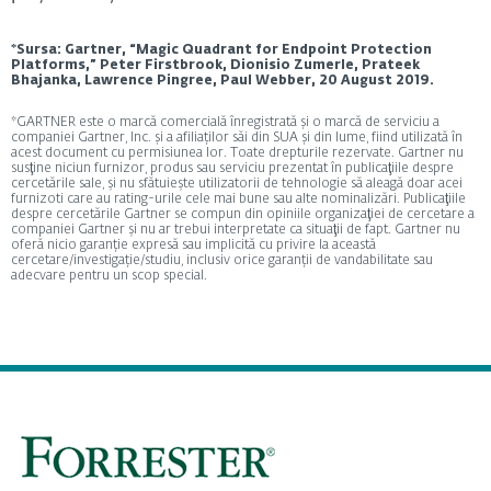
*Sursa: Gartner, “Magic Quadrant for Endpoint Protection
Platforms,” Peter Firstbrook, Dionisio Zumerle, Prateek
Bhajanka, Lawrence Pingree, Paul Webber, 20 August 2019.
*GARTNER este o marcă comercială înregistrată și o marcă de serviciu a
companiei Gartner, Inc. și a afiliaților săi din SUA și din lume, fiind utilizată în
acest document cu permisiunea lor. Toate drepturile rezervate. Gartner nu
susţine niciun furnizor, produs sau serviciu prezentat în publicaţiile despre
cercetările sale, şi nu sfătuieşte utilizatorii de tehnologie să aleagă doar acei
furnizoti care au rating-urile cele mai bune sau alte nominalizări. Publicaţiile
despre cercetările Gartner se compun din opiniile organizaţiei de cercetare a
companiei Gartner şi nu ar trebui interpretate ca situaţii de fapt. Gartner nu
oferă nicio garanție expresă sau implicită cu privire la această
cercetare/investigație/studiu, inclusiv orice garanții de vandabilitate sau
adecvare pentru un scop special.