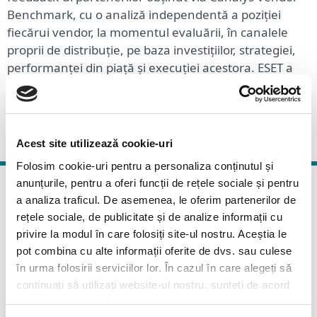
Benchmark, cu o analiză independentă a poziției
fiecărui vendor, la momentul evaluării, în canalele
proprii de distribuție, pe baza investițiilor, strategiei,
performanței din piață și execuției acestora. ESET a
fost unul dintre cei cinci furnizori care au primit
statutul de „Campion”.
Acest site utilizează cookie-uri
Folosim cookie-uri pentru a personaliza conținutul și
anunțurile, pentru a oferi funcții de rețele sociale și pentru
a analiza traficul. De asemenea, le oferim partenerilor de
rețele sociale, de publicitate și de analize informații cu
privire la modul în care folosiți site-ul nostru. Aceștia le
pot combina cu alte informații oferite de dvs. sau culese
ESET a fost numit unicul
în urma folosirii serviciilor lor. În cazul în care alegeți să
„Challenger” în Gartner Magic
continuați să utilizați website-ul nostru, sunteți de acord
cu utilizarea modulelor noastre cookie.
Quadrant 2018 pentru platformele