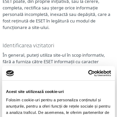
ESET poate, din proprie inițiativă, sau la cerere,
completa, rectifica sau șterge orice informație
personală incompletă, inexactă sau depășită, care a
fost reținută de ESET în legătură cu modul de
funcționare a site-ului.
Identificarea vizitatori
În general, puteți utiliza site-ul în scop informativ,
fără a furniza către ESET informații cu caracter
personal. Dar, din când în când, ESET sau terții
desemnați de către acesta să se ocupe cu design-ul
site-ului au posibilitatea de a plasa informații pe
calculatorul dumneavoastră, pentru a permite ESET
Acest site utilizează cookie-uri
să colecteze anumite date. Această tip de informație
Folosim cookie-uri pentru a personaliza conținutul și
este cunoscut sub numele de "cookie-uri". Cookie-
anunțurile, pentru a oferi funcții de rețele sociale și pentru
urile sunt utilizate în mod obișnuit pe foarte multe
a analiza traficul. De asemenea, le oferim partenerilor de
site-uri. Cookie-urile sunt stocate pe hard discul dvs.