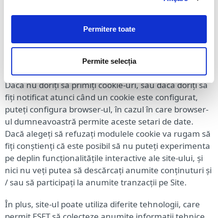
Nicio informație personale despre dvs. nu este
colectată prin utilizarea acestor tipuri de cookie-uri.
Permitere toate
Cu alte cuvinte, aceste cookie-uri ajută la
identificarea computerului pe care îl folosiți și nu a
Permite selecția
dvs..
Dacă nu doriți să primiți cookie-uri, sau dacă doriți să
fiți notificat atunci când un cookie este configurat,
puteți configura browser-ul, în cazul în care browser-
ul dumneavoastră permite aceste setari de date.
Dacă alegeți să refuzați modulele cookie va rugam să
fiți conștienți că este posibil să nu puteți experimenta
pe deplin funcționalitățile interactive ale site-ului, și
nici nu veți putea să descărcați anumite conținuturi și
/ sau să participați la anumite tranzacții pe Site.
În plus, site-ul poate utiliza diferite tehnologii, care
permit ESET să colecteze anumite informații tehnice,