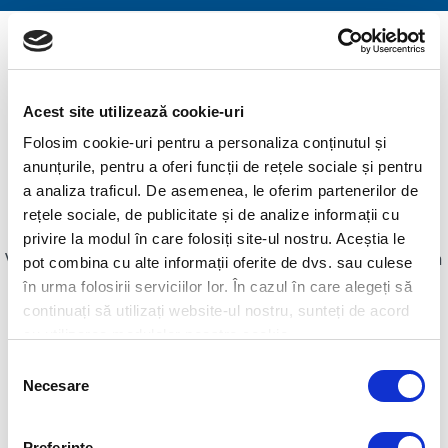
Aplicați pentru
Acest site utilizează cookie-uri
programul ESET
Folosim cookie-uri pentru a personaliza conținutul și
anunțurile, pentru a oferi funcții de rețele sociale și pentru
Customization
a analiza traficul. De asemenea, le oferim partenerilor de
rețele sociale, de publicitate și de analize informații cu
privire la modul în care folosiți site-ul nostru. Aceștia le
Va rugăm completați acest formular și vă vom contacta
pot combina cu alte informații oferite de dvs. sau culese
ulterior:
în urma folosirii serviciilor lor. În cazul în care alegeți să
continuați să utilizați website-ul nostru, sunteți de acord
cu utilizarea modulelor noastre cookie.
Companie
Selecția
Necesare
consimțământului
Parteneriat:
Preferinţe