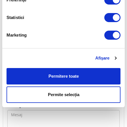
Selectează Parteneriat
Persoană Contact:
Statistici
Marketing
Telefon:
Afişare
E-mail:
Permitere toate
Județ:
Selectează Județ
Permite selecția
Mesaj: