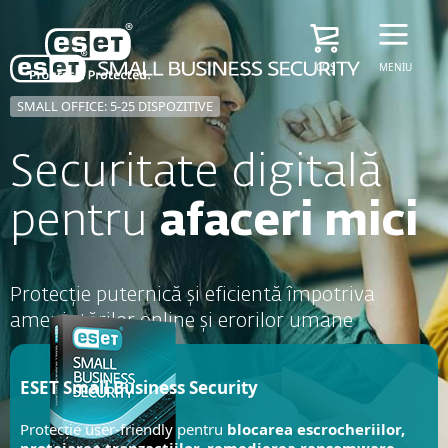
COȘ
MENIU
SMALL OFFICE: 5-25 DISPOZITIVE
Securitate digitală
pentru
afaceri mici
Protecție puternică și eficientă împotriva
amenințărilor online și erorilor umane
ESET Small Business Security
Protecție user-friendly pentru
blocarea escrocheriilor,