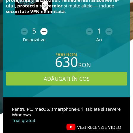
protejarea tranzacțiilor, remedierea ransomware-
ului, protecția serverelor
și multe altele — include
securitate VPN nelimitată
.
5
1
Dispozitive
An
900
RON
630
RON
Pentru PC, macOS, smartphone-uri, tablete și servere
Windows
Trial gratuit
VEZI RECENZIE VIDEO