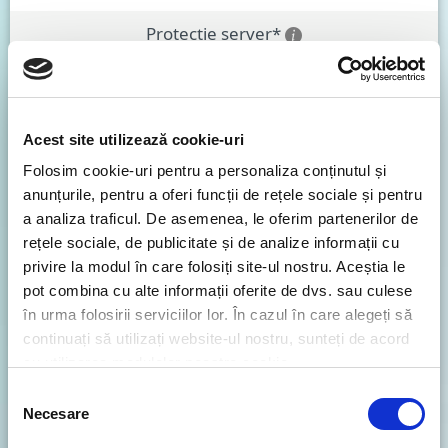
Protecție server*
Protecție e-mail*
Acest site utilizează cookie-uri
Antispam
Folosim cookie-uri pentru a personaliza conținutul și
Antimalware pentru e-mail
anunțurile, pentru a oferi funcții de rețele sociale și pentru
a analiza traficul. De asemenea, le oferim partenerilor de
rețele sociale, de publicitate și de analize informații cu
privire la modul în care folosiți site-ul nostru. Aceștia le
Protecția datelor*
pot combina cu alte informații oferite de dvs. sau culese
în urma folosirii serviciilor lor. În cazul în care alegeți să
VPN nelimitat
continuați să utilizați website-ul nostru, sunteți de acord
Date securizate
cu utilizarea modulelor noastre cookie.
Scut ransomware & remediere
Selecția
Necesare
consimțământului
Patch-uri și remediere vulnerabilități**