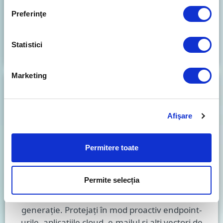
×
Preferinţe
Asistență locală gratuită
Statistici
Marketing
Afişare
Permitere toate
AFACERI ÎN CREȘTERE
Permite selecția
Securitate multistratificată de ultimă
generație. Protejați în mod proactiv endpoint-
urile, aplicațiile cloud, e-mailul și alți vectori de