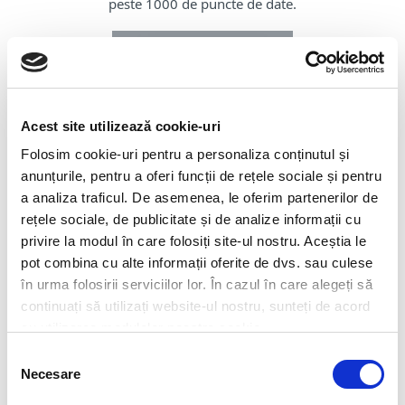
peste 1000 de puncte de date.
Acest site utilizează cookie-uri
Folosim cookie-uri pentru a personaliza conținutul și
Notificări personalizate
anunțurile, pentru a oferi funcții de rețele sociale și pentru
Utilizați notificările predefinite sau creați propriile notificări.
a analiza traficul. De asemenea, le oferim partenerilor de
Sistemul de notificare are un editor complet care vă permite
personalizări în detaliu.
rețele sociale, de publicitate și de analize informații cu
privire la modul în care folosiți site-ul nostru. Aceștia le
pot combina cu alte informații oferite de dvs. sau culese
în urma folosirii serviciilor lor. În cazul în care alegeți să
continuați să utilizați website-ul nostru, sunteți de acord
cu utilizarea modulelor noastre cookie.
Selecția
Instalare ușoară
Necesare
consimțământului
Implementați installeri live preconfigurați care vă conectează