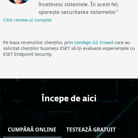
încetinesc sistemele. În acest fel,
sporește securitatea sistemelor."
Citiți review-ul complet
Pe baza recenziilor clienților, prin
sondaje G2 Crowd
care au
solicitat clienților business ESET să își evalueze experiențele cu
ESET Endpoint Security.
Începe de aici
CUMPĂRĂ ONLINE
TESTEAZĂ GRATUIT