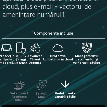
cloud, plus e-mail - vectorul de
amenințare numărul 1.
Componente incluse
Protecție
Advanced
Protecția
Managementul
Mobile
endpoint
Threat
Aplicațiilor în cloud
patch-urilor și
Threat
modernă
Defense
vulnerabilităților
Defense
Detection &
Vedeți toate
Servicii
Response
capabilitățile
MDR
(XDR)