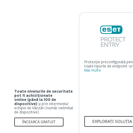
Protecție preconfigurată pen
toate tipurile de endpoint-uri
Mai multe
Toate nivelurile de securitate
pot fi achiziționate
online (până la 100 de
dispozitive)
și prin intermediul
echipei de Vânzări (număr nelimitat
de dispozitive).
EXPLORAȚI SOLUȚIA
ÎNCEARCĂ GRATUIT