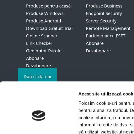
Produse pentru acasă
Produse Business
Produse Windows
Endpoint Security
Produse Android
Server Security
Download Gratuit Trial
Remote Management
Online Scanner
Parteneriat cu ESET
Link Checker
Abonare
Generator Parole
Dezabonare
Abonare
Dezabonare
Dați click mai
jos, pe fișier,
pentru a
Acest site utilizează cook
începe
Folosim cookie-uri pentru a 
instalarea
pentru a analiza traficul. 
Contact
Confiden
analize informații cu privir
© 1992 - 2026 ESET, spol. s
informații oferite de dvs. s
sau ESET America de Nord.
să utilizați website-ul nos