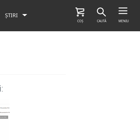
ȘTIRI
COȘ
CAUTĂ
MENIU
: