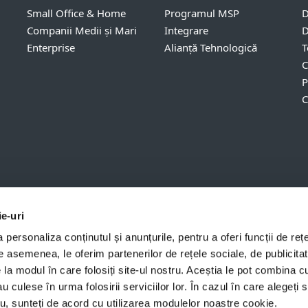
Small Office & Home
Programul MSP
D
Companii Medii și Mari
Integrare
D
Enterprise
Alianță Tehnologică
T
C
P
C
ie-uri
personaliza conținutul și anunțurile, pentru a oferi funcții de rețe
De asemenea, le oferim partenerilor de rețele sociale, de publicitat
țialitate
Informații juridice
Date Personale
Sitema
e la modul în care folosiți site-ul nostru. Aceștia le pot combina c
 r.o. - Toate drepturile rezervate. Mărcile folosite sunt mărci sau mărci înregist
au culese în urma folosirii serviciilor lor. În cazul în care alegeți 
 Toate celelalte nume sau branduri sunt mărci înregistrate ale companiilor 
tru, sunteți de acord cu utilizarea modulelor noastre cookie.