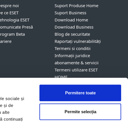
espre noi
Suport Produse Home
e ce ESET
Suport Business
ehnologia ESET
Download Home
omunicate Presă
Download Business
rogram Beta
Blog de securitate
ariere
Raportați vulnerabilități
Termeni si conditii
Informații juridice
abonamente & servicii
Termeni utilizare ESET
HOME
Permitere toate
le sociale și
e și de
p
Permite selecția
u alte
rate ale ESET, spol. s r.o.
să continuați
respective.