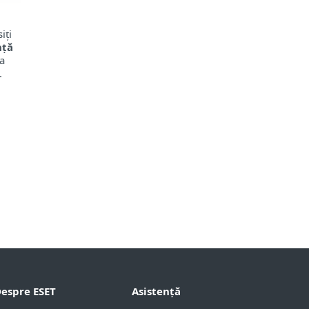
iți
nță
va
.
espre ESET
Asistență