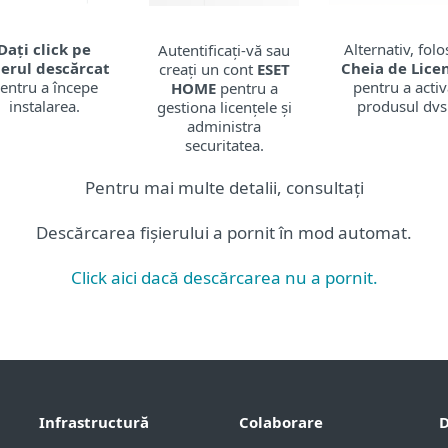
Dați click pe
Alternativ, folos
Autentificați-vă sau
șierul descărcat
Cheia de Lice
creați un cont
ESET
entru a începe
pentru a acti
HOME
pentru a
instalarea.
produsul dvs
gestiona licențele și
administra
securitatea.
Pentru mai multe detalii, consultați
Descărcarea fișierului a pornit în mod automat.
Click aici dacă descărcarea nu a pornit.
Infrastructură
Colaborare
D