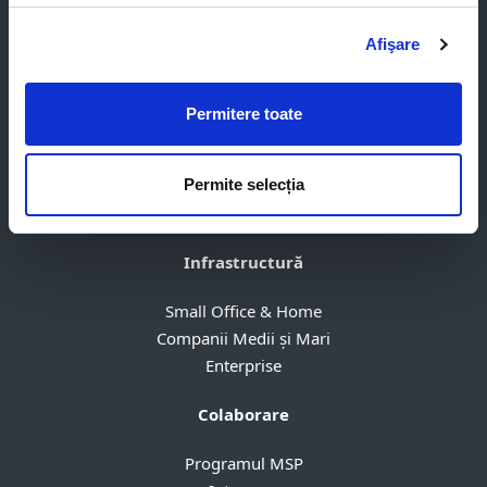
Pentru business
Afişare
Produse Business
Endpoint Security
Server Security
Permitere toate
Remote Management
Parteneriat cu ESET
Permite selecția
Abonare
Dezabonare
Infrastructură
Small Office & Home
Companii Medii și Mari
Enterprise
Colaborare
Programul MSP