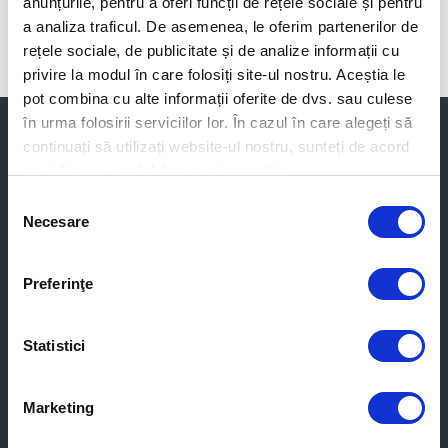
anunțurile, pentru a oferi funcții de rețele sociale și pentru
a analiza traficul. De asemenea, le oferim partenerilor de
rețele sociale, de publicitate și de analize informații cu
privire la modul în care folosiți site-ul nostru. Aceștia le
pot combina cu alte informații oferite de dvs. sau culese
în urma folosirii serviciilor lor. În cazul în care alegeți să
continuați să utilizați website-ul nostru, sunteți de acord
Pentru acasă
cu utilizarea modulelor noastre cookie.
Selecția
Produse pentru acasă
Necesare
consimțământului
Produse Windows
Produse Android
Download Gratuit Trial
Preferinţe
Online Scanner
Link Checker
Statistici
Generator Parole
Abonare
Dezabonare
Marketing