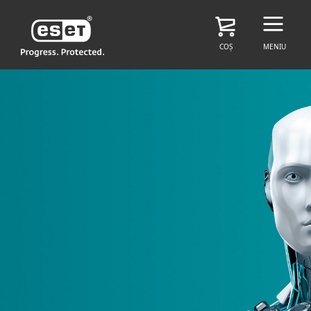
COȘ
MENIU