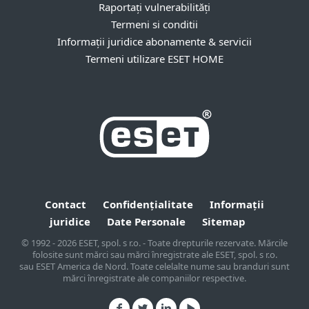
Raportați vulnerabilități
Termeni si conditii
Informații juridice abonamente & servicii
Termeni utilizare ESET HOME
Contact
Confidențialitate
Informații
juridice
Date Personale
Sitemap
© 1992 - 2026 ESET, spol. s r.o. - Toate drepturile rezervate. Mărcile
folosite sunt mărci sau mărci înregistrate ale ESET, spol. s r.o.
sau ESET America de Nord. Toate celelalte nume sau branduri sunt
mărci înregistrate ale companiilor respective.