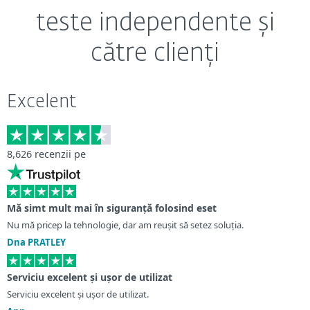
teste independente și
către clienți
Excelent
8,626 recenzii pe
Mă simt mult mai în siguranță folosind eset
Folosesc ESET Antivirus…
Dispozitiv adăugat
Ușor de reînnoit
Protecție excelentă
Nu mă pricep la tehnologie, dar am reușit să setez soluția.
Folosesc ESET Antivirus & Security Solution de ceva vreme. Interfață
Ușor de cumpărat, instalat și utilizat.
Reînnoirea abonamentului este foarte ușoară.
Protecție excelentă pe toate componentele noastre și rulează foarte
Dna PRATLEY
simplă, ușor...
Desmond
Ian Pennicott
eficient în fundal. Folosesc Eset de peste 12 ani.
Sebi Margina
Mr syd beasant
Serviciu excelent și ușor de utilizat
Totul a mers bine
Am folosit ESET ani de zile
Serviciu excelent și ușor de utilizat.
Ușor de contactat
Totul a mers bine
Folosesc ESET de ani de zile...A fost întotdeauna un sistem foarte sigur,
Părerea mea despre securitatea ESET