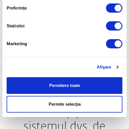
Inspector de rețea
ESSENTIAL
Preferinţe
Protecție webcam
ESSENTIAL
Anti-theft
ESSENTIAL
Statistici
Microphone Monitor
ESSENTIAL
Marketing
Afişare
Permitere toate
Permite selecția
Descărcați pentru
sistemul dvs. de