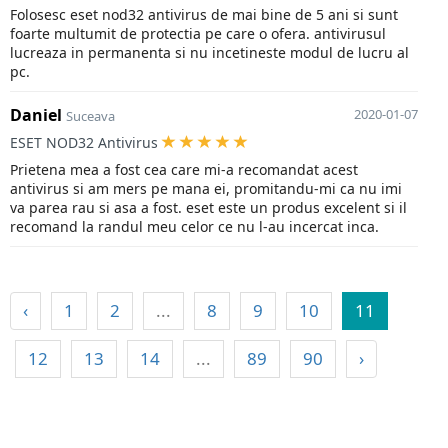
Folosesc eset nod32 antivirus de mai bine de 5 ani si sunt
foarte multumit de protectia pe care o ofera. antivirusul
lucreaza in permanenta si nu incetineste modul de lucru al
pc.
Daniel
2020-01-07
Suceava
ESET NOD32 Antivirus
Prietena mea a fost cea care mi-a recomandat acest
antivirus si am mers pe mana ei, promitandu-mi ca nu imi
va parea rau si asa a fost. eset este un produs excelent si il
recomand la randul meu celor ce nu l-au incercat inca.
‹
1
2
...
8
9
10
11
12
13
14
...
89
90
›