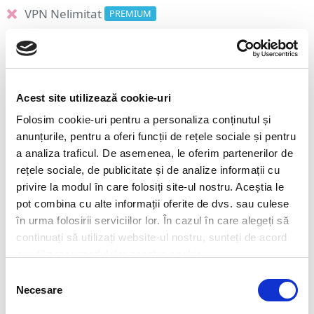
VPN Nelimitat
PREMIUM
Metadata Cleanup
ULTIMATE
Revizuirea setărilor site-ului web
ULTIMATE
Protecția identității
ULTIMATE
Acest site utilizează cookie-uri
Folosim cookie-uri pentru a personaliza conținutul și
anunțurile, pentru a oferi funcții de rețele sociale și pentru
a analiza traficul. De asemenea, le oferim partenerilor de
rețele sociale, de publicitate și de analize informații cu
privire la modul în care folosiți site-ul nostru. Aceștia le
pot combina cu alte informații oferite de dvs. sau culese
Protecție Smart Home
în urma folosirii serviciilor lor. În cazul în care alegeți să
continuați să utilizați website-ul nostru, sunteți de acord
ESET HOME Security Management
cu utilizarea modulelor noastre cookie.
Modul Gamer
Selecția
Necesare
Control Parental
consimțământului
ESSENTIAL