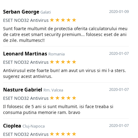
Serban George
2020-01-09
Galati
ESET NOD32 Antivirus
Sunt foarte multumit de protectia oferita calculatorului meu
de catre eset smart security premium... folosesc eset de ani
de zile. multumesc!!
Leonard Martinas
2020-01-07
Romania
ESET NOD32 Antivirus
Antivirusul este foarte bun! am avut un virus si mi l-a sters.
sugerez acest antivirus.
Nasture Gabriel
2020-01-07
Rm. Valcea
ESET NOD32 Antivirus
Il folosesc de 5 ani si sunt multumit. isi face treaba si
consuma putina memorie ram. bravo
Cioplea
2020-01-07
Cluj-Napoca
ESET NOD32 Antivirus