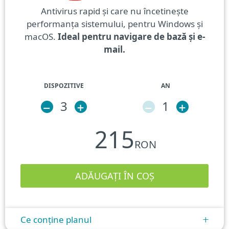
Antivirus rapid și care nu încetinește
performanța sistemului, pentru Windows și
macOS.
Ideal pentru navigare de bază și e-
mail.
DISPOZITIVE
AN
–
3
+
–
1
+
215
RON
Ce conține planul
+