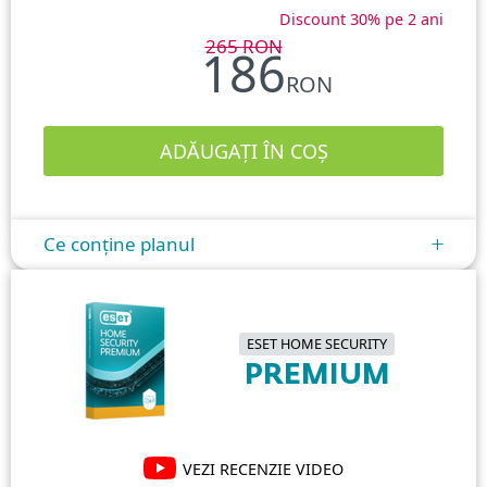
Discount 30% pe 2 ani
265
RON
186
RON
Ce conține planul
+
ESET HOME SECURITY
PREMIUM
VEZI RECENZIE VIDEO