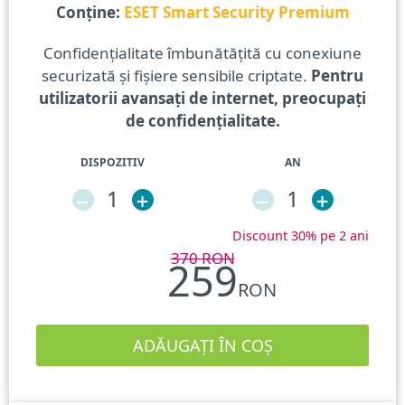
Conține:
ESET Smart Security Premium
Confidențialitate îmbunătățită cu conexiune
securizată și fișiere sensibile criptate.
Pentru
utilizatorii avansați de internet, preocupați
de confidențialitate.
DISPOZITIV
AN
–
1
+
–
1
+
Discount 30% pe 2 ani
370
RON
259
RON