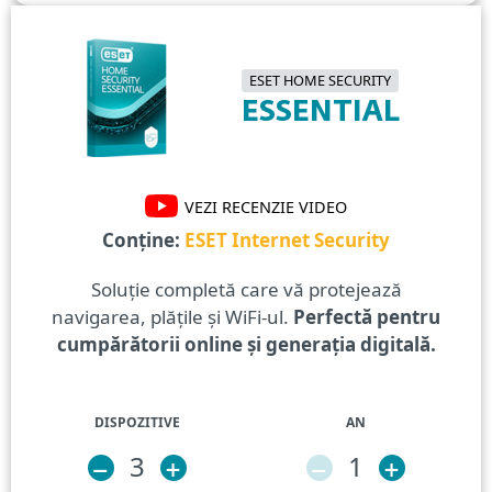
ESET HOME SECURITY
ESSENTIAL
VEZI RECENZIE VIDEO
Conține:
ESET Internet Security
Soluție completă care vă protejează
navigarea, plățile și WiFi-ul.
Perfectă pentru
cumpărătorii online și generația digitală.
DISPOZITIVE
AN
–
3
+
–
1
+