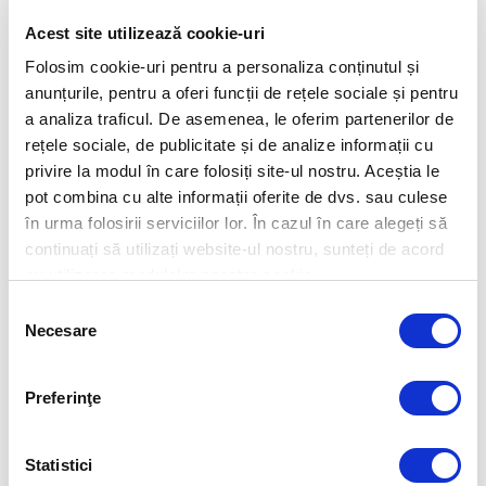
Acest site utilizează cookie-uri
Folosim cookie-uri pentru a personaliza conținutul și
Relații Clienți
anunțurile, pentru a oferi funcții de rețele sociale și pentru
Asistența pentru clienți ESET vă poate ajuta să
a analiza traficul. De asemenea, le oferim partenerilor de
obțineți informații despre abonament și multe altele.
rețele sociale, de publicitate și de analize informații cu
privire la modul în care folosiți site-ul nostru. Aceștia le
RELAȚII CLIENȚI
pot combina cu alte informații oferite de dvs. sau culese
în urma folosirii serviciilor lor. În cazul în care alegeți să
continuați să utilizați website-ul nostru, sunteți de acord
cu utilizarea modulelor noastre cookie.
Selecția
Necesare
consimțământului
Suport tehnic
Preferinţe
Obțineți suport tehnic utilizând formularul interactiv
sau contactați echipa tehnică ESET prin e-mail.
Statistici
SUPORT TEHNIC