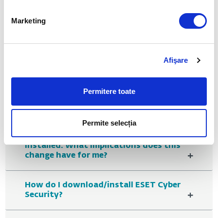
Marketing
Afişare
Frequently Asked
Permitere toate
Questions
Permite selecția
I have ESET Cyber Security currently
installed. What implications does this
+
change have for me?
How do I download/install ESET Cyber
+
Security?