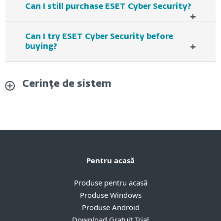
Can I still purchase ESET Cyber Security?
+
Can I try ESET Cyber Security before
+
buying?
Cerințe de sistem
Pentru acasă
Produse pentru acasă
Produse Windows
Produse Android
Download Gratuit Trial