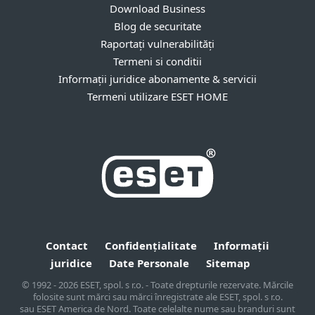
Download Business
Blog de securitate
Raportați vulnerabilități
Termeni si conditii
Informații juridice abonamente & servicii
Termeni utilizare ESET HOME
Contact
Confidențialitate
Informații
juridice
Date Personale
Sitemap
© 1992 - 2026 ESET, spol. s r.o. - Toate drepturile rezervate. Mărcile
folosite sunt mărci sau mărci înregistrate ale ESET, spol. s r.o.
sau ESET America de Nord. Toate celelalte nume sau branduri sunt