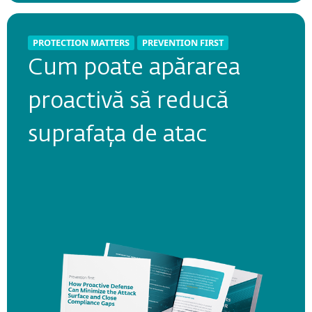
PROTECTION MATTERS
PREVENTION FIRST
PROTECTION MATTERS
PREVENTION FIRST
Cum poate apărarea
Reducerea complexității
proactivă să reducă
cibernetice - ghid
suprafața de atac
practic