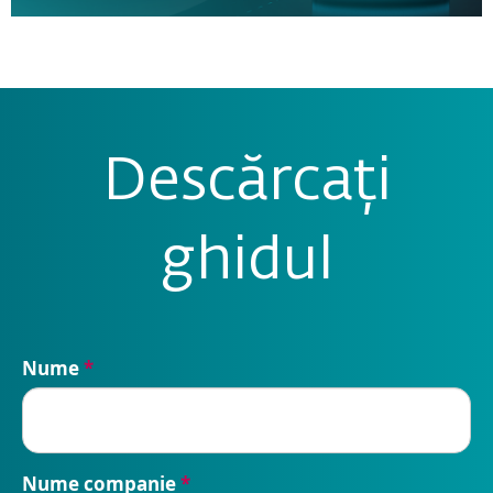
Descărcați
ghidul
Nume
*
Nume companie
*