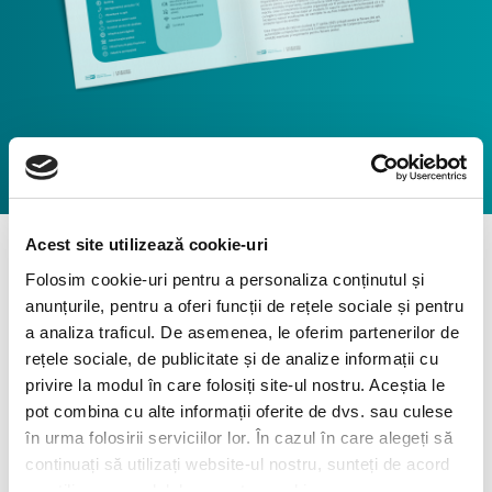
Acest site utilizează cookie-uri
Folosim cookie-uri pentru a personaliza conținutul și
CENTRUL DE
anunțurile, pentru a oferi funcții de rețele sociale și pentru
a analiza traficul. De asemenea, le oferim partenerilor de
RESURSE
rețele sociale, de publicitate și de analize informații cu
privire la modul în care folosiți site-ul nostru. Aceștia le
pot combina cu alte informații oferite de dvs. sau culese
în urma folosirii serviciilor lor. În cazul în care alegeți să
PROTECTION MATTERS
PROTECTION MATTERS
PREVENTION FIRST
PREVENTION FIRST
continuați să utilizați website-ul nostru, sunteți de acord
cu utilizarea modulelor noastre cookie.