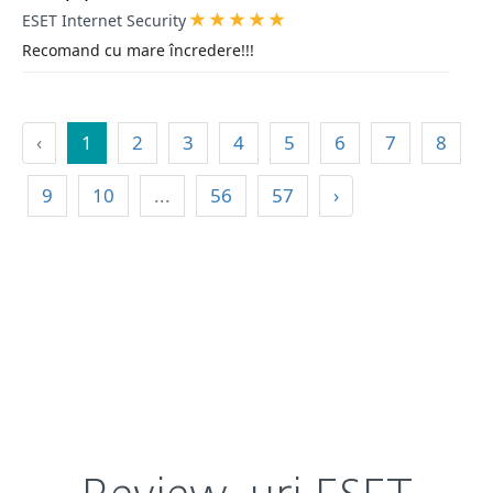
ESET Internet Security
Recomand cu mare încredere!!!
‹
1
2
3
4
5
6
7
8
9
10
...
56
57
›