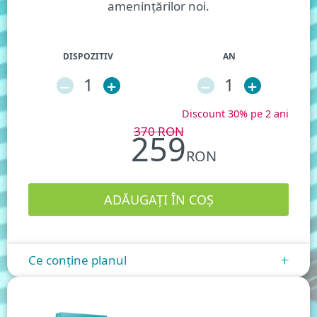
amenințărilor noi.
DISPOZITIV
AN
–
1
+
–
1
+
Discount 30% pe 2 ani
370
RON
259
RON
Ce conține planul
+