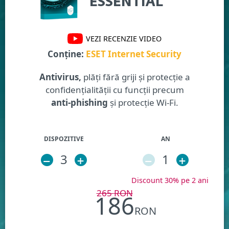
ESSENTIAL
VEZI RECENZIE VIDEO
Conține:
ESET Internet Security
Antivirus,
plăți fără griji și protecție a
confidențialității cu funcții precum
anti-phishing
și protecție Wi-Fi.
DISPOZITIVE
AN
–
3
+
–
1
+
Discount 30% pe 2 ani
265
RON
186
RON