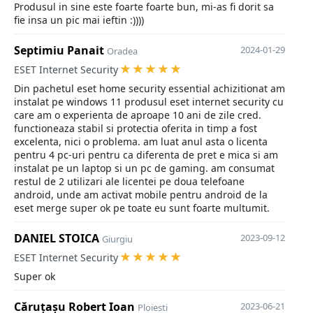
Produsul in sine este foarte foarte bun, mi-as fi dorit sa
fie insa un pic mai ieftin :))))
Septimiu Panait
2024-01-29
Oradea
ESET Internet Security
Din pachetul eset home security essential achizitionat am
instalat pe windows 11 produsul eset internet security cu
care am o experienta de aproape 10 ani de zile cred.
functioneaza stabil si protectia oferita in timp a fost
excelenta, nici o problema. am luat anul asta o licenta
pentru 4 pc-uri pentru ca diferenta de pret e mica si am
instalat pe un laptop si un pc de gaming. am consumat
restul de 2 utilizari ale licentei pe doua telefoane
android, unde am activat mobile pentru android de la
eset merge super ok pe toate eu sunt foarte multumit.
DANIEL STOICA
2023-09-12
Giurgiu
ESET Internet Security
Super ok
Căruțașu Robert Ioan
2023-06-21
Ploiesti