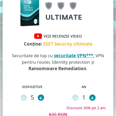
ULTIMATE
VEZI RECENZIE VIDEO
Conține:
ESET Security Ultimate
Securitate de top cu
securitate VPN***
, VPN
pentru router, Identity protection și
Ransomware Remediation
.
DISPOZITIVE
AN
–
5
+
–
1
+
Discount 30% pe 2 ani
635
RON