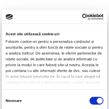
Acest site utilizează cookie-uri
Folosim cookie-uri pentru a personaliza conținutul și
anunțurile, pentru a oferi funcții de rețele sociale și pentru
a analiza traficul. De asemenea, le oferim partenerilor de
rețele sociale, de publicitate și de analize informații cu
privire la modul în care folosiți site-ul nostru. Aceștia le
Disponibilă în toate planurile de protecție
pot combina cu alte informații oferite de dvs. sau culese
în urma folosirii serviciilor lor. În cazul în care alegeți să
Ușor de instalat, ușor de
continuați să utilizați website-ul nostru, sunteți de acord
partajat
cu familia și ușor de
cu utilizarea modulelor noastre cookie.
verificat starea de securitate a
Selecția
Necesare
consimțământului
căminului cu
aplicația gratuită