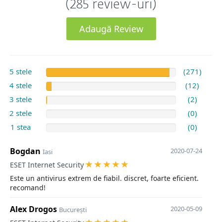
(285 review-uri)
Adaugă Review
5 stele
(271)
4 stele
(12)
3 stele
(2)
2 stele
(0)
1 stea
(0)
Bogdan
2020-07-24
Iasi
ESET Internet Security
Este un antivirus extrem de fiabil. discret, foarte eficient.
recomand!
Alex Drogos
2020-05-09
București