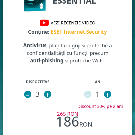
ESSENTIAL
VEZI RECENZIE VIDEO
Conține:
ESET Internet Security
Antivirus,
plăți fără griji și protecție a
confidențialității cu funcții precum
anti-phishing
și protecție Wi-Fi.
DISPOZITIVE
AN
–
3
+
–
1
+
Discount 30% pe 2 ani
265
RON
186
RON