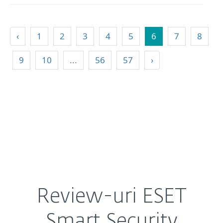
‹
1
2
3
4
5
6
7
8
9
10
...
56
57
›
Review-uri ESET
Smart Security