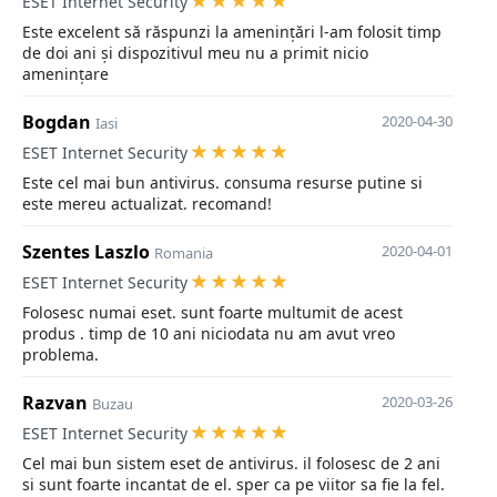
ESET Internet Security
Este excelent să răspunzi la amenințări l-am folosit timp
de doi ani și dispozitivul meu nu a primit nicio
amenințare
Bogdan
2020-04-30
Iasi
ESET Internet Security
Este cel mai bun antivirus. consuma resurse putine si
este mereu actualizat. recomand!
Szentes Laszlo
2020-04-01
Romania
ESET Internet Security
Folosesc numai eset. sunt foarte multumit de acest
produs . timp de 10 ani niciodata nu am avut vreo
problema.
Razvan
2020-03-26
Buzau
ESET Internet Security
Cel mai bun sistem eset de antivirus. il folosesc de 2 ani
si sunt foarte incantat de el. sper ca pe viitor sa fie la fel.