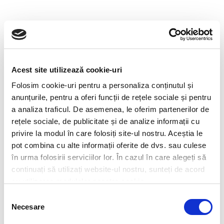
Acest site utilizează cookie-uri
Folosim cookie-uri pentru a personaliza conținutul și
anunțurile, pentru a oferi funcții de rețele sociale și pentru
a analiza traficul. De asemenea, le oferim partenerilor de
rețele sociale, de publicitate și de analize informații cu
privire la modul în care folosiți site-ul nostru. Aceștia le
Disponibilă în toate planurile de protecție
pot combina cu alte informații oferite de dvs. sau culese
în urma folosirii serviciilor lor. În cazul în care alegeți să
Ușor de instalat, ușor de
continuați să utilizați website-ul nostru, sunteți de acord
partajat
cu familia și ușor de
cu utilizarea modulelor noastre cookie.
verificat starea de securitate a
Selecția
Necesare
consimțământului
căminului cu
aplicația gratuită