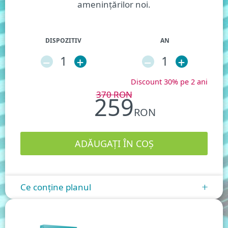
amenințărilor noi.
DISPOZITIV
AN
–
1
+
–
1
+
Discount 30% pe 2 ani
370
RON
259
RON
Ce conține planul
+