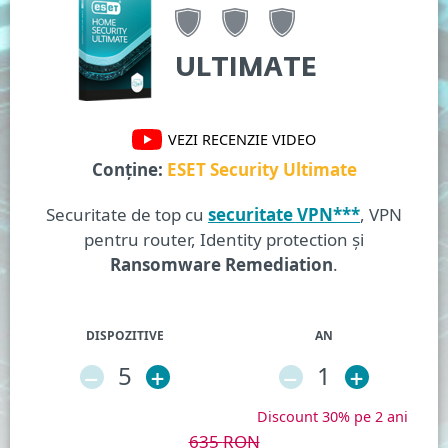
ULTIMATE
VEZI RECENZIE VIDEO
Conține:
ESET Security Ultimate
Securitate de top cu
securitate VPN***
, VPN
pentru router, Identity protection și
Ransomware Remediation
.
DISPOZITIVE
AN
–
5
+
–
1
+
Discount 30% pe 2 ani
635
RON