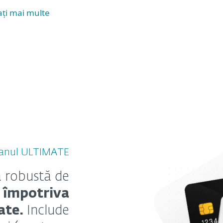
ați mai multe
planul ULTIMATE
a robustă de
ă împotriva
ate.
Include