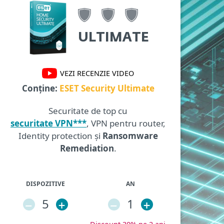
ULTIMATE
VEZI RECENZIE VIDEO
Conține:
ESET Security Ultimate
Securitate de top cu
securitate VPN***
, VPN pentru router,
Identity protection și
Ransomware
Remediation
.
DISPOZITIVE
AN
–
5
+
–
1
+