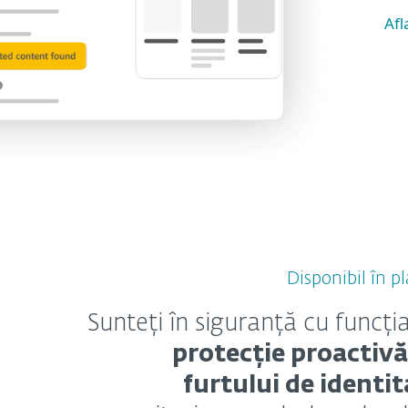
Afl
Disponibil în 
Sunteți în siguranță cu funcți
protecție proactiv
furtului de identit