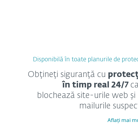
Disponibilă în toate planurile de prote
Obțineți siguranță cu
protecț
în timp real 24/7
c
blochează site-urile web și
mailurile suspec
Aflați mai m