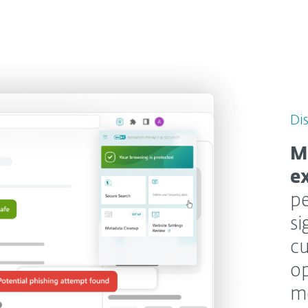
Dis
M
e
pe
si
cu
op
me