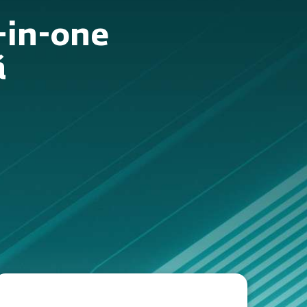
l-in-one
ă