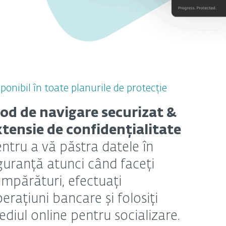
ponibil în toate planurile de protecție
od de navigare securizat &
xtensie de confidențialitate
ntru a vă păstra datele în
guranță atunci când faceți
mpărături, efectuați
erațiuni bancare și folosiți
diul online pentru socializare.