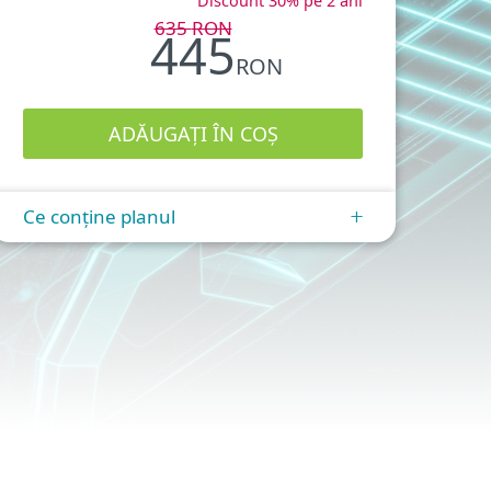
Discount 30% pe 2 ani
635
RON
445
RON
Ce conține planul
+