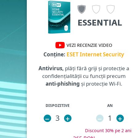
ESSENTIAL
VEZI RECENZIE VIDEO
Conține:
ESET Internet Security
Antivirus,
plăți fără griji și protecție a
confidențialității cu funcții precum
anti-phishing
și protecție Wi-Fi.
DISPOZITIVE
AN
–
3
+
–
1
+
Discount 30% pe 2 ani