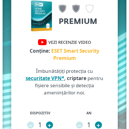
PREMIUM
VEZI RECENZIE VIDEO
Conține:
ESET Smart Security
Premium
Îmbunătățiți protecția cu
securitate VPN*
, criptare
pentru
fișiere sensibile și detecția
amenințărilor noi.
DISPOZITIV
AN
–
1
+
–
1
+