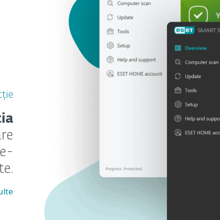
cție
ia
are
 e-
te.
ulte