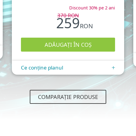
Discount 30% pe 2 ani
370
RON
259
RON
Ce conține planul
+
COMPARAȚIE PRODUSE