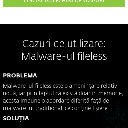
CONTACTAȚI ECHIPA DE VÂNZĂRI
Use case: Zero-day
Cazuri de utilizare:
Malware-ul fileless
threats
PROBLEMA
PROBLEMA
Malware-ul fileless este o amenințare relativ
Zero-day threats are a major concern for
nouă, iar prin faptul că există doar în memorie,
businesses due to them not knowing how to
acesta impune o abordare diferită față de
protect against something that they have
malware-ul tradițional, ce conține fișiere
never seen before.
SOLUȚIA
SOLUȚIA