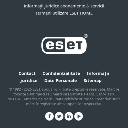
Informații juridice abonamente & servicii
Termeni utilizare ESET HOME
Contact
Confidențialitate
Informații
juridice
Date Personale
Sitemap
© 1992 - 2026 ESET, spol. s r.o. - Toate drepturile rezervate. Mărcile
folosite sunt mărci sau mărci înregistrate ale ESET, spol. s r.o.
sau ESET America de Nord. Toate celelalte nume sau branduri sunt
mărci înregistrate ale companiilor respective.