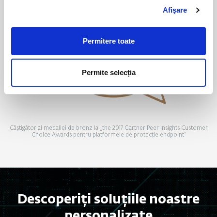
Afişare
Permitere toate
Permite selecția
Câștigător al medaliei de bronz la „the 2017 Gartner Peer Insights Customer
Choice Awards pentru platformele de protecție endpoint”
Descoperiți soluțiile noastre
personalizate