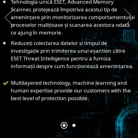
Tehnologia unică ESET, Advanced Memory
Deploy ESET endpoint solution and leverage
Scanner, protejează împotriva acestui tip de
heuristics and machine learning as part of our
amenințare prin monitorizarea comportamentului
multi-layered approach to prevent and protect
proceselor malițioase și scanarea acestora odată
against never before seen malware.
ce ajung în memorie.
22 global R&D facilities help to quickly respond to
Reduceți colectarea datelor și timpul de
malware after their first incidence anywhere
investigație prin trimiterea unui eșantion către
across the globe..
ESET Threat Intelligence pentru a furniza
informații despre cum funcționează amenințarea.
ESET’s cloud malware protection system - ESET
LiveGrid(r) automatically protects against new
Multilayered technology, machine learning and
threats without the need to wait for the next
human expertise provide our customers with the
detection update.
best level of protection possible.