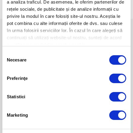
a analiza traficul. De asemenea, le oferim partenerilor de
rețele sociale, de publicitate și de analize informații cu
privire la modul în care folosiți site-ul nostru. Aceștia le
pot combina cu alte informații oferite de dvs. sau culese
în urma folosirii serviciilor lor. În cazul în care alegeți să
"
The major advantage of ESET is
continuați să utilizați website-ul nostru, sunteți de acord
cu utilizarea modulelor noastre cookie.
that you have all users from one
Selecția
console and can manage and
Necesare
consimțământului
properly review their security
status. Any viruses are quickly
Preferinţe
detected and removed, or placed in
Statistici
quarantine.
"
- Jos Savelkoul, Team Leader ICT-Department;
Marketing
Zuyderland Hospital, Netherlands; 10.000+ seats