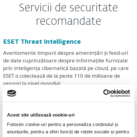
Servicii de securitate
recomandate
ESET Threat Intelligence
Avertismente timpurii despre amenințări și feed-uri
de date cuprinzătoare despre informațiile furnizate
prin inteligența cibernetică bazată pe cloud, pe care
ESET o colectează de la peste 110 de milioane de
senzori la nivel mondial.
ESET Premium Support
Suport Premium oferit de profesioniști ESET bine
Acest site utilizează cookie-uri
instruiți, 24/24, asigurând timpi de reacție minimi
pentru a maximiza productivitatea și valoarea
Folosim cookie-uri pentru a personaliza conținutul și
soluțiilor dvs. de securitate ESET.
anunțurile, pentru a oferi funcții de rețele sociale și pentru