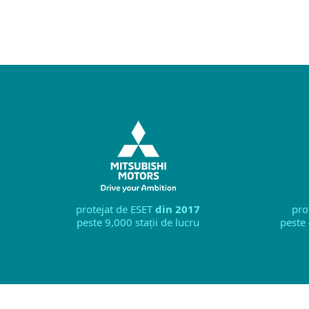
protejat de ESET
din 2017
pro
peste 9,000 stații de lucru
peste 