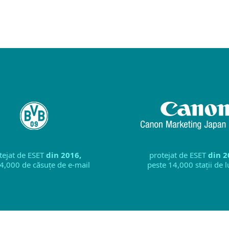
tejat de ESET
din 2016,
protejat de ESET
din 2
4,000 de căsuțe de e-mail
peste 14,000 stații de 