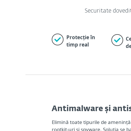
Securitate dovedi
Protecție în
C
timp real
de
Antimalware și ant
Elimină toate tipurile de amenințări
rootkit-uri și spyware. Soluția se