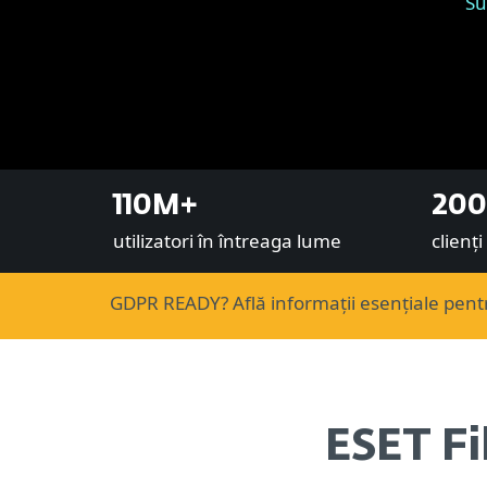
Su
110M+
200
utilizatori în întreaga lume
clienț
GDPR READY? Află informații esențiale pentr
ESET Fi