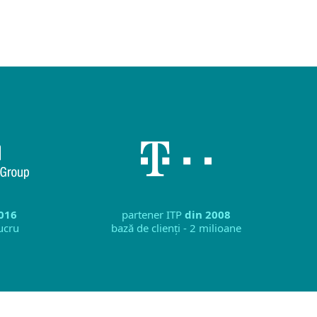
016
partener ITP
din 2008
lucru
bază de clienți - 2 milioane