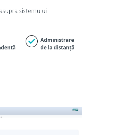
asupra sistemului.
Administrare
ndentă
de la distanță