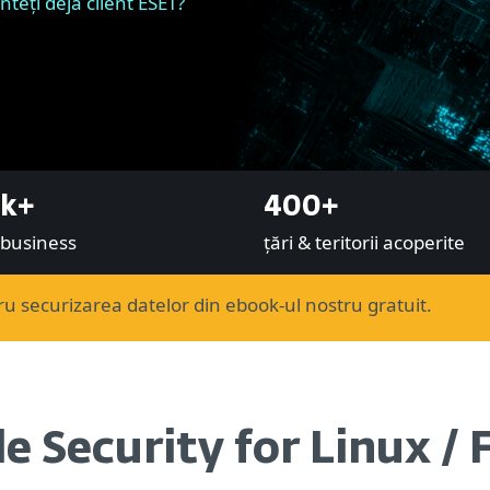
nteți deja client ESET?
k+
400+
i business
țări & teritorii acoperite
u securizarea datelor din ebook-ul nostru gratuit.
le Security for Linux /