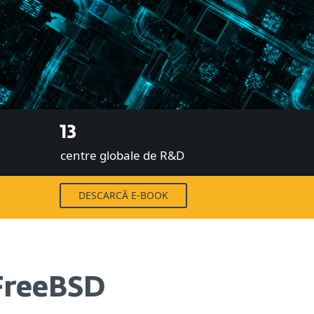
13
centre globale de R&D
DESCARCĂ E-BOOK
 FreeBSD