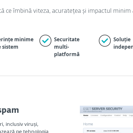
tă ce îmbină viteza, acuratețea și impactul minim 
erințe minime
Securitate
Soluție
 sistem
multi-
indepe
platformă
ispam
, inclusiv viruși,
 bazează pe tehnologia