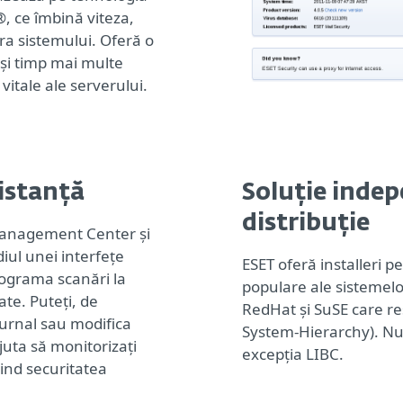
, ce îmbină viteza,
ra sistemului. Oferă o
ași timp mai multe
vitale ale serverului.
istanță
Soluție inde
distribuție
 Management Center și
iul unei interfețe
ESET oferă installeri pe
rograma scanări la
populare ale sistemelo
ate. Puteți, de
RedHat și SuSE care re
jurnal sau modifica
System-Hierarchy). Nu 
ajuta să monitorizați
excepția LIBC.
ind securitatea