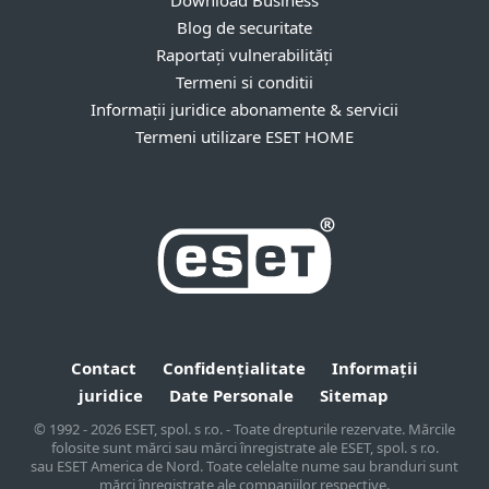
Download Business
Blog de securitate
Raportați vulnerabilități
Termeni si conditii
Informații juridice abonamente & servicii
Termeni utilizare ESET HOME
Contact
Confidențialitate
Informații
juridice
Date Personale
Sitemap
© 1992 - 2026 ESET, spol. s r.o. - Toate drepturile rezervate. Mărcile
folosite sunt mărci sau mărci înregistrate ale ESET, spol. s r.o.
sau ESET America de Nord. Toate celelalte nume sau branduri sunt
mărci înregistrate ale companiilor respective.