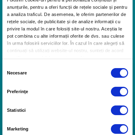
Hacking
anunțurile, pentru a oferi funcții de rețele sociale și pentru
Atacurile IT, folosite ca practici anticoncurențiale în
a analiza traficul. De asemenea, le oferim partenerilor de
afaceri
rețele sociale, de publicitate și de analize informații cu
privire la modul în care folosiți site-ul nostru. Aceștia le
pot combina cu alte informații oferite de dvs. sau culese
în urma folosirii serviciilor lor. În cazul în care alegeți să
continuați să utilizați website-ul nostru, sunteți de acord
cu utilizarea modulelor noastre cookie.
Selecția
Necesare
consimțământului
Preferinţe
Statistici
Securitatea rețelei
O singură rețea, multiple sisteme de operare. Cum
Marketing
le securizăm?