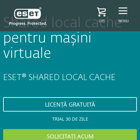
Shared local cache
COȘ
MENIU
pentru mașini
virtuale
ESET® SHARED LOCAL CACHE
LICENȚĂ GRATUITĂ
TRIAL 30 DE ZILE
SOLICITAȚI ACUM