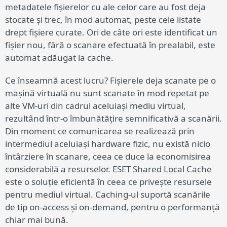
metadatele fișierelor cu ale celor care au fost deja
stocate și trec, în mod automat, peste cele listate
drept fișiere curate. Ori de câte ori este identificat un
fișier nou, fără o scanare efectuată în prealabil, este
automat adăugat la cache.
Ce înseamnă acest lucru? Fișierele deja scanate pe o
mașină virtuală nu sunt scanate în mod repetat pe
alte VM-uri din cadrul aceluiași mediu virtual,
rezultând într-o îmbunătățire semnificativă a scanării.
Din moment ce comunicarea se realizează prin
intermediul aceluiași hardware fizic, nu există nicio
întârziere în scanare, ceea ce duce la economisirea
considerabilă a resurselor. ESET Shared Local Cache
este o soluție eficientă în ceea ce privește resursele
pentru mediul virtual. Caching-ul suportă scanările
de tip on-access și on-demand, pentru o performanță
chiar mai bună.