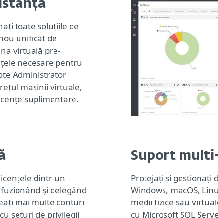
istanță
ați toate soluțiile de
nou unificat de
na virtuală pre-
nțele necesare pentru
te Administrator
ețul mașinii virtuale,
licențe suplimentare.
ă
Suport multi
licențele dintr-un
Protejați și gestionați
, fuzionând și delegând
Windows, macOS, Linux,
reați mai multe conturi
medii fizice sau virtual
cu seturi de privilegii
cu Microsoft SQL Serve