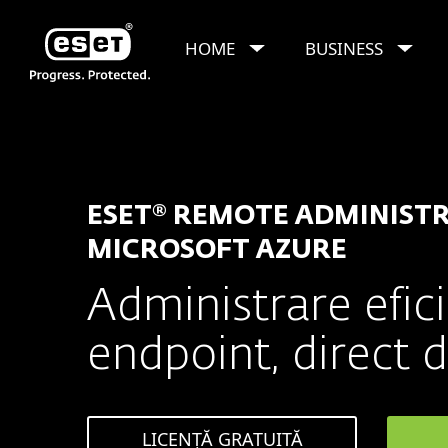
HOME
BUSINESS
ESET Remote Admi
Pentru business
ESET® REMOTE ADMINIST
MICROSOFT AZURE
Administrare efici
endpoint, direct 
LICENȚĂ GRATUITĂ