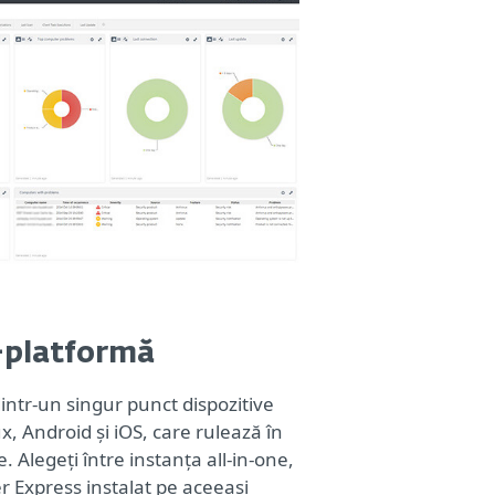
-platformă
 dintr-un singur punct dispozitive
 Android și iOS, care rulează în
e. Alegeți între instanța all-in-one,
r Express instalat pe aceeași