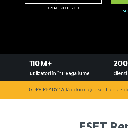
TRIAL 30 DE ZILE
Su
110M+
200
utilizatori în întreaga lume
clienț
GDPR READY? Află informații esențiale pentr
ESET Re