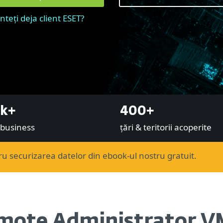
nteți deja client ESET?
k+
400+
i business
țări & teritorii acoperite
u securizarea datelor din ebook-ul nostru gratuit.
mote Administrator V