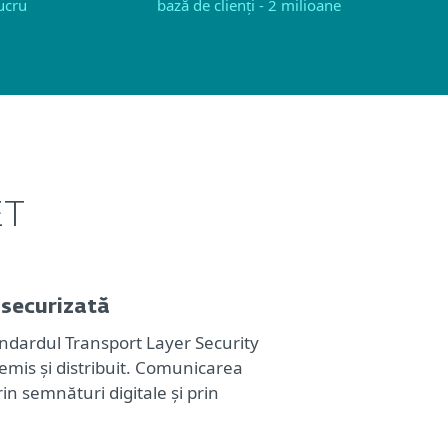
lucru
bază de clienți - 2 milioane
ET
securizată
andardul Transport Layer Security
-emis și distribuit. Comunicarea
in semnături digitale și prin