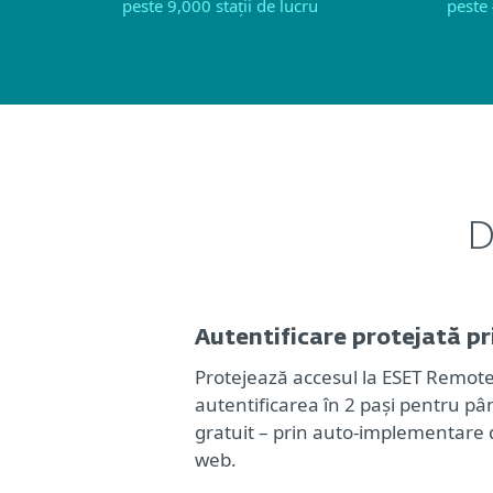
peste 9,000 stații de lucru
peste 
D
Autentificare protejată pr
Protejează accesul la ESET Remote
autentificarea în 2 pași pentru pâ
gratuit – prin auto-implementare 
web.