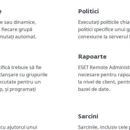
e
Politici
ice sau dinamice,
Executați politicile chi
ru fiecare grupă
politici specifice unui 
 mutați automat.
conexiune la serverul
Rapoarte
ifică trebuie să fie
ESET Remote Administr
eclanșare cu grupurile
necesare pentru rapoa
xecutate pentru un
la nivel de client, pe
up, și programați
bazei de date.
Sarcini
 cu ajutorul unui
Sarcinile, inclusiv cele