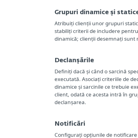
Grupuri dinamice și static
Atribuiți clienții unor grupuri stat
stabiliți criterii de includere pent
dinamică; clienții desemnați sunt
Declanșările
Definiți dacă și când o sarcină spec
executată. Asociați criteriile de d
dinamice și sarcinile ce trebuie e
client, odată ce acesta intră în gr
declanșarea.
Notificări
Configurați opțiunile de notificare