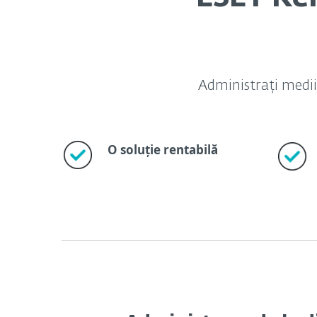
Administrați mediil
O soluție rentabilă