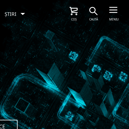
ȘTIRI
COȘ
CAUTĂ
MENIU
SOLICITAȚI ACUM
CE