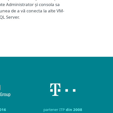
e Administrator și consola sa
unea de a vă conecta la alte VM-
SQL Server.
016
partener ITP
din 2008