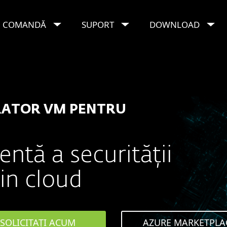
COMANDĂ
SUPORT
DOWNLOAD
nistrator VM pentru Microsoft Azure
RATOR VM PENTRU
entă a securității
din cloud
SOLICITAȚI ACUM
AZURE MARKETPLA