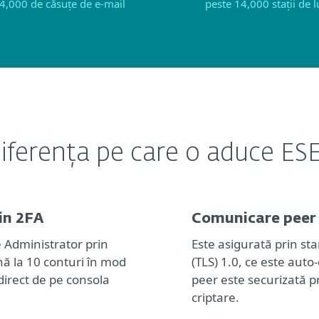
4,000 de căsuțe de e-mail
peste 14,000 stații de 
iferența pe care o aduce ES
in 2FA
Comunicare peer 
 Administrator prin
Este asigurată prin st
nă la 10 conturi în mod
(TLS) 1.0, ce este auto
direct de pe consola
peer este securizată pr
criptare.