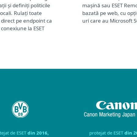
ii și definiți politicile
mașină sau ESET Remot
cali. Rulați toate
bazată pe web, cu opți
e direct pe endpoint ca
uri care au Microsoft 
o conexiune la ESET
tejat de ESET
din 2016,
protejat de ESET
din 2